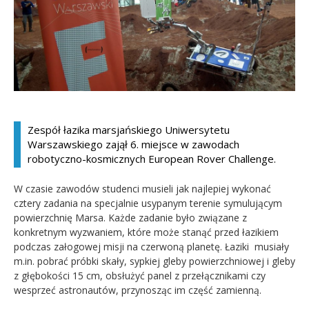
Kandydat
Absolwent
Zespół łazika marsjańskiego Uniwersytetu
Warszawskiego zajął 6. miejsce w zawodach
robotyczno-kosmicznych European Rover Challenge.
W czasie zawodów studenci musieli jak najlepiej wykonać
cztery zadania na specjalnie usypanym terenie symulującym
powierzchnię Marsa. Każde zadanie było związane z
konkretnym wyzwaniem, które może stanąć przed łazikiem
podczas załogowej misji na czerwoną planetę. Łaziki musiały
m.in. pobrać próbki skały, sypkiej gleby powierzchniowej i gleby
z głębokości 15 cm, obsłużyć panel z przełącznikami czy
wesprzeć astronautów, przynosząc im część zamienną.