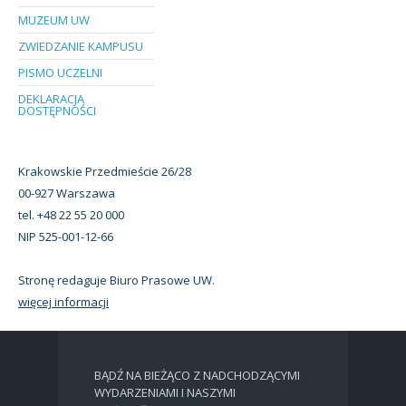
MUZEUM UW
ZWIEDZANIE KAMPUSU
PISMO UCZELNI
DEKLARACJA
DOSTĘPNOŚCI
Krakowskie Przedmieście 26/28
00-927 Warszawa
tel. +48 22 55 20 000
NIP 525-001-12-66
Stronę redaguje Biuro Prasowe UW.
więcej informacji
BĄDŹ NA BIEŻĄCO Z NADCHODZĄCYMI
WYDARZENIAMI I NASZYMI