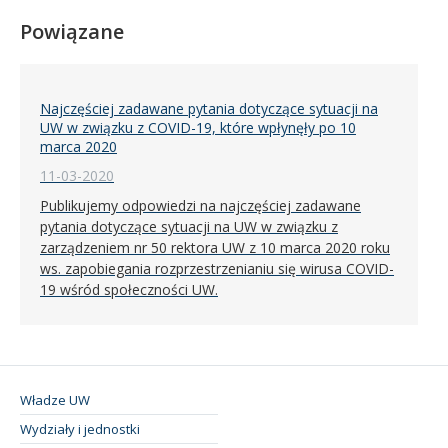
Powiązane
Najczęściej zadawane pytania dotyczące sytuacji na
UW w związku z COVID-19, które wpłynęły po 10
marca 2020
11-03-2020
Publikujemy odpowiedzi na najczęściej zadawane
pytania dotyczące sytuacji na UW w związku z
zarządzeniem nr 50 rektora UW z 10 marca 2020 roku
ws. zapobiegania rozprzestrzenianiu się wirusa COVID-
19 wśród społeczności UW.
Władze UW
Wydziały i jednostki