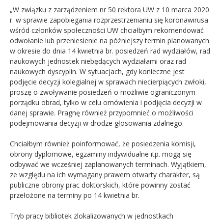
„W związku z zarządzeniem nr 50 rektora UW z 10 marca 2020
r. w sprawie zapobiegania rozprzestrzenianiu się koronawirusa
wśród członków społeczności UW chciałbym rekomendować
odwołanie lub przeniesienie na późniejszy termin planowanych
w okresie do dnia 14 kwietnia br. posiedzeń rad wydziałów, rad
naukowych jednostek niebędących wydziałami oraz rad
naukowych dyscyplin. W sytuacjach, gdy konieczne jest
podjęcie decyzji kolegialnej w sprawach niecierpiących zwłoki,
proszę o zwoływanie posiedzeń o możliwie ograniczonym
porządku obrad, tylko w celu omówienia i podjęcia decyzji w
danej sprawie. Pragnę również przypomnieć o możliwości
podejmowania decyzji w drodze głosowania zdalnego.
Chciałbym również poinformować, że posiedzenia komisji,
obrony dyplomowe, egzaminy indywidualne itp. mogą się
odbywać we wcześniej zaplanowanych terminach. Wyjątkiem,
ze względu na ich wymagany prawem otwarty charakter, są
publiczne obrony prac doktorskich, które powinny zostać
przełożone na terminy po 14 kwietnia br.
Tryb pracy bibliotek zlokalizowanych w jednostkach