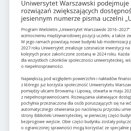
Uniwersytet Warszawski podejmuje l
rozwiązań zwiększających dostępność
jesiennym numerze pisma uczelni „
Program Wieloletni „Uniwersytet Warszawski 2016–2027” 
wzmocnieniu międzynarodowej pozycji uczelni, a także z
W jego ramach powstają nowe budynki lub modernizacji po
2027 roku Uniwersytet zrealizuje szesnaście inwestycji 
kolejnych prace zakończone zostaną w 2024 roku. Każda z
dla wszystkich członków społeczności uniwersyteckiej, w
o niepełnosprawności.
Największą pod względem powierzchni i nakładów finansow
z którego już korzysta społeczność Uniwersytetu Wars
pomiędzy ulicami Browarną i Lipową, otwarta w maju 202
z niepełnosprawnościami. Rozwiązania ułatwiające dostęp
pochylnia przeznaczona dla osób poruszających się na w
automatycznego otwierania po naciśnięciu przycisku umie
strony Biblioteki Uniwersyteckiej, w pierwszej części bud
bezprogowe wejście. Obie części budynku zostały połąc
o ograniczonej sprawności mogą korzystać ze specjalnie 