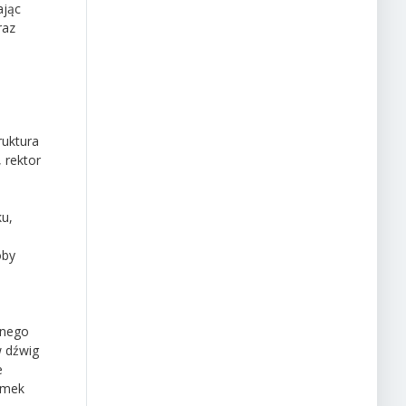
ając
raz
ruktura
 rektor
ku,
oby
anego
w dźwig
e
amek