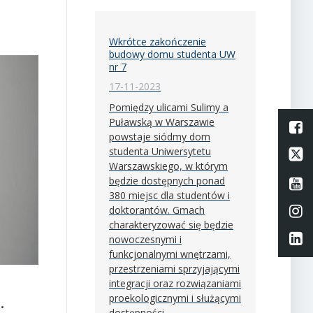
Wkrótce zakończenie
budowy domu studenta UW
nr 7
17-11-2023
Pomiędzy ulicami Sulimy a
Puławską w Warszawie
L
powstaje siódmy dom
studenta Uniwersytetu
Li
Warszawskiego, w którym
będzie dostępnych ponad
Li
380 miejsc dla studentów i
Li
doktorantów. Gmach
charakteryzować się będzie
Li
nowoczesnymi i
funkcjonalnymi wnętrzami,
przestrzeniami sprzyjającymi
integracji oraz rozwiązaniami
.
proekologicznymi i służącymi
dostępności