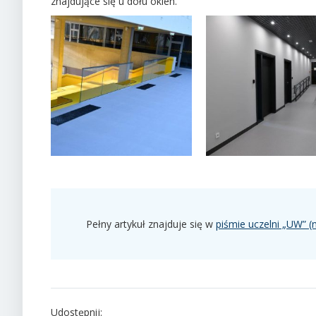
znajdujące się u dołu okien.
Pełny artykuł znajduje się w
piśmie uczelni „UW” (
Udostępnij: