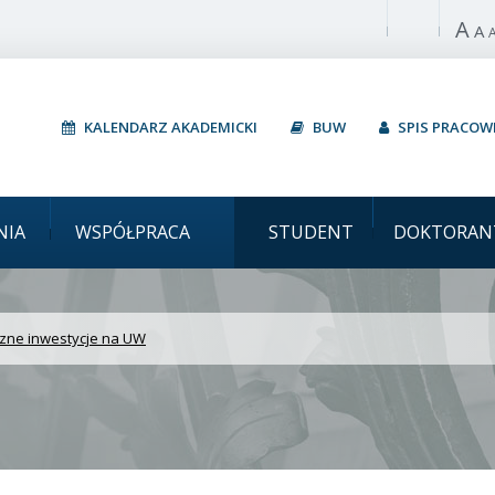
A
Włącz wysoki 
A
KALENDARZ AKADEMICKI
BUW
SPIS PRACO
rsytet Warszawski Przyj
NIA
WSPÓŁPRACA
STUDENT
DOKTORAN
azne inwestycje na UW