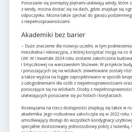
Poruszanie się pomiędzy piętrami ułatwiają windy, które 
z windy, można dostać się na dach, gdzie znajduje się 
odpoczynku. Można także zjechać do garażu podziemnego
z niepełnosprawnościami.
Akademiki bez barier
– Duże znaczenie dla rozwoju uczelni, w tym podniesienia
mieszkalna i rekreacyjna, z której korzystać mogą na co d
UW. W I kwartale 2024 roku zostanie zakończona budowa
i Smyczkowej na warszawskim Służewie. W projekcie budy
i poruszających się na wózkach: zniwelowane zostały róż
a także wyjścia na loggie zaprojektowano w sposób bezp
z udogodnieniami dla osób z niepełnosprawnościami oraz
poruszające się na wózkach. Osoby z niepełnosprawności
ułatwiających poruszanie się po holach i korytarzach.
Rozwiązania na rzecz dostępności znajdują się także w 
akademika. Jego rozbudowa zakończyła się w 2022 roku
umożliwiający dostęp do wszystkich kondygnacji użytko
specjalnie dostosowany jednoosobowy pokój z łazienką, 