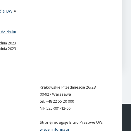
dla UW
 do druku
udnia 2023
udnia 2023
Krakowskie Przedmieście 26/28
00-927 Warszawa
tel. +48 22 55 20 000
NIP 525-001-12-66
Stronę redaguje Biuro Prasowe UW.
więcej informacji