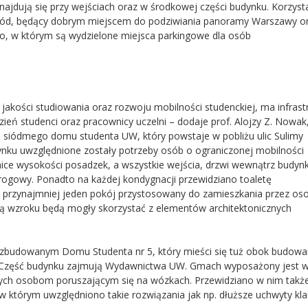
znajdują się przy wejściach oraz w środkowej części budynku. Korzyst
ogród, będący dobrym miejscem do podziwiania panoramy Warszawy o
, w którym są wydzielone miejsca parkingowe dla osób
 jakości studiowania oraz rozwoju mobilności studenckiej, ma infrast
zień studenci oraz pracownicy uczelni – dodaje prof. Alojzy Z. Nowak,
 siódmego domu studenta UW, który powstaje w pobliżu ulic Sulimy
nku uwzględnione zostały potrzeby osób o ograniczonej mobilności
nice wysokości posadzek, a wszystkie wejścia, drzwi wewnątrz budyn
rogowy. Ponadto na każdej kondygnacji przewidziano toaletę
 przynajmniej jeden pokój przystosowany do zamieszkania przez os
ą wzroku będą mogły skorzystać z elementów architektonicznych
rozbudowanym Domu Studenta nr 5, który mieści się tuż obok budow
. Część budynku zajmują Wydawnictwa UW. Gmach wyposażony jest 
wych osobom poruszającym się na wózkach. Przewidziano w nim takż
w którym uwzględniono takie rozwiązania jak np. dłuższe uchwyty kl