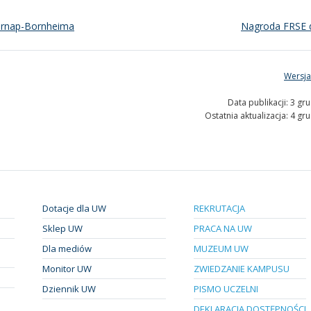
Carnap-Bornheima
Nagroda FRSE 
Wersja
Data publikacji: 3 gr
Ostatnia aktualizacja: 4 gr
Dotacje dla UW
REKRUTACJA
Sklep UW
PRACA NA UW
Dla mediów
MUZEUM UW
Monitor UW
ZWIEDZANIE KAMPUSU
Dziennik UW
PISMO UCZELNI
DEKLARACJA DOSTĘPNOŚCI