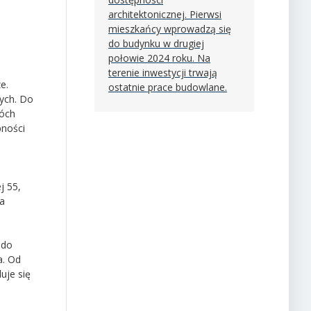
architektonicznej. Pierwsi
mieszkańcy wprowadzą się
do budynku w drugiej
połowie 2024 roku. Na
terenie inwestycji trwają
e.
ostatnie prace budowlane.
tych. Do
wóch
pności
j 55,
a
 do
a. Od
uje się