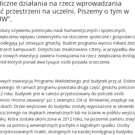
iczne działania na rzecz wprowadzania
 przestrzeni na uczelni. Piszemy o tym w
UW”.
służy ożywieniu potencjału nauk humanistycznych i społecznych,
większeniu wpływu Uniwersytetu na otoczenie społeczne i gospodarcz
dlegają już istniejące gmachy. Budżet programu wynosi miliard zło
na trzech kampusach. Dotychczas zrealizowano cztery, w przypadku d
 nowych inwestycji zawiera rozwiązania na rzecz zwiększania dostę
śród których ponad dwa tysiące osób posiada orzeczenie
ych inwestycją Programu Wieloletniego jest budynek przy ul. Dobre
zawskiego. W ramach programu powstała druga część gmachu położon
2 roku. Budynek jest w całości przystosowany do potrzeb osób
ność można zauważyć już z zewnątrz. Od ul. Browarnej znajduje się
ózkach. Drzwi wejściowe do budynku zostały wyposażone w siłowniki
szczonego na słupkach zewnętrznych lub na ścianie w pobliżu wejści
ynku, która została ukończona w 2012 roku, na poziomie parteru znajd
zone za pomocą wewnętrznych pochylni o łagodnym spadku. Osoby
przystosowanych toalet, dostępnych na każdej kondygnacji budynku.