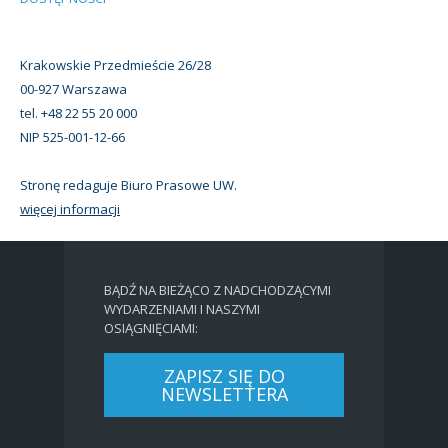
Krakowskie Przedmieście 26/28
00-927 Warszawa
tel. +48 22 55 20 000
NIP 525-001-12-66
Stronę redaguje Biuro Prasowe UW.
więcej informacji
BĄDŹ NA BIEŻĄCO Z NADCHODZĄCYMI
WYDARZENIAMI I NASZYMI
OSIĄGNIĘCIAMI:
ZAPISZ SIĘ DO
NEWSLETTERA