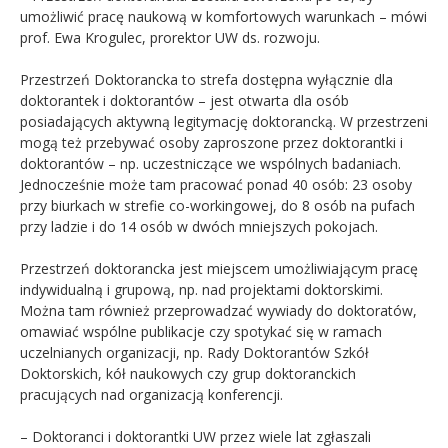
umożliwić pracę naukową w komfortowych warunkach – mówi
prof. Ewa Krogulec, prorektor UW ds. rozwoju.
Przestrzeń Doktorancka to strefa dostępna wyłącznie dla
doktorantek i doktorantów – jest otwarta dla osób
posiadających aktywną legitymację doktorancką. W przestrzeni
mogą też przebywać osoby zaproszone przez doktorantki i
doktorantów – np. uczestniczące we wspólnych badaniach.
Jednocześnie może tam pracować ponad 40 osób: 23 osoby
przy biurkach w strefie co-workingowej, do 8 osób na pufach
przy ladzie i do 14 osób w dwóch mniejszych pokojach.
Przestrzeń doktorancka jest miejscem umożliwiającym pracę
indywidualną i grupową, np. nad projektami doktorskimi.
Można tam również przeprowadzać wywiady do doktoratów,
omawiać wspólne publikacje czy spotykać się w ramach
uczelnianych organizacji, np. Rady Doktorantów Szkół
Doktorskich, kół naukowych czy grup doktoranckich
pracujących nad organizacją konferencji.
– Doktoranci i doktorantki UW przez wiele lat zgłaszali