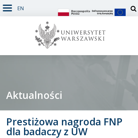
EN
TREŚĆ STRONY
MENU GŁÓWNE
WYSZUKIWARKA
SOCIAL MEDIA
STOPKA STRONY
Otw
Aktualności
Student
Prestiżowa nagroda FNP
Doktorant
dla badaczy z UW
Pracownik