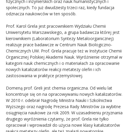
fizycznych i inżynierskich oraz nauk humanistycznych i
społecznych. To już dwudziesty trzeci raz, kiedy fundacja
odznacza naukowców w ten sposób.
Prof. Karol Grela jest pracownikiem Wydziału Chemii
Uniwersytetu Warszawskiego, a grupa badawcza której jest
kierownikiem (Laboratorium Syntezy Metaloorganicznej)
realizuje prace badawcze w Centrum Nauk Biologiczno-
Chemicznych UW. Prof. Grela pracuje też w Instytucie Chemii
Organicznej Polskiej Akademii Nauk. Wyróżnienie otrzymał w
kategorii nauk chemicznych i o materiałach za opracowanie
nowych katalizatorów reakcji metatezy olefin i ich
zastosowania w praktyce przemysłowej.
Domeną prof. Greli jest chemia organiczna. Od wielu lat
koncentruje się on na opracowywaniu nowych katalizatorów.
W 2010 r. odebrał Nagrodę Ministra Nauki i Szkolnictwa
Wyższego oraz nagrodę Prezesa Rady Ministrów za wybitne
osiągnięcia naukowe za rok 2009. W uzasadnieniu przyznania
drugiego wyróżnienia czytamy, że prof. Grela nie tylko
opracował i wprowadził do użycia nowe klasy katalizatorów
reakcji metatezy olefin, ale też znalazł nowatorskie