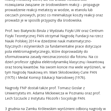
rozwiązania związane ze środowiskiem reakcji – propaguje
prowadzenie reakcji metatezy w wodzie, w etanolu lub
cieczach jonowych, przez co minimalizuje koszty reakcji oraz
prowadzi je w sposób przyjazny dla środowiska.
Prof. Iwo Białynicki-Birula z Wydziału Fizyki UW oraz Centrum
Fizyki Teoretycznej PAN otrzymał Nagrodę Fundacji na rzecz
Nauki Polskiej 2014 w dziedzinie nauk matematyczno-
fizycznych i inżynierskich za fundamentalne prace dotyczące
pola elektromagnetycznego, które doprowadziły do
sformułowania zasady nieoznaczoności dla fotonu. Na co
dzień profesor zgłębia elektrodynamikę klasyczną i kwantową
oraz teorię kwantów. Na swoim koncie ma wiele wyróżnień, w
tym Nagrodę Naukową im. Marii Skłodowskiej-Curie PAN
(1975) i Medal Komisji Edukacji Narodowej (1976).
Nagrody FNP dostali także prof. Tomasz Goslar z
Uniwersytetu im. Adama Mickiewicza w Poznaniu oraz prof.
Lech Szczucki z Instytutu Filozofii i Socjologii PAN.
3 grudnia na Zamku Królewskim wyróżnieni odbiorą nagrody w