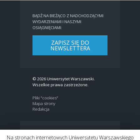
BĄDŹ NA BIEŻĄCO Z NADCHODZĄCYMI
WYDARZENIAMI I NASZYMI
OSIĄGNIĘCIAMI:
ZAPISZ SIĘ DO
NEWSLETTERA
© 2026 Uniwersytet Warszawski.
Wszelkie prawa zastrzeżone.
Pliki "cookies"
Mapa strony
Redakcja
BIP
|
EN
Na stronach internetowych Uniwersytetu Warszawskiego