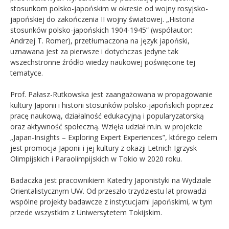
stosunkom polsko-japońskim w okresie od wojny rosyjsko-
japońskiej do zakończenia II wojny światowej. „Historia
stosunków polsko-japońskich 1904-1945” (współautor:
Andrzej T. Romer), przetłumaczona na język japoński,
uznawana jest za pierwsze i dotychczas jedyne tak
wszechstronne źródło wiedzy naukowej poświęcone tej
tematyce.
Prof. Pałasz-Rutkowska jest zaangażowana w propagowanie
kultury Japonii i historii stosunków polsko-japońskich poprzez
pracę naukową, działalność edukacyjną i popularyzatorską
oraz aktywność społeczną. Wzięła udział m.in. w projekcie
„Japan-Insights – Exploring Expert Experiences”, którego celem
jest promocja Japonii i jej kultury z okazji Letnich Igrzysk
Olimpijskich i Paraolimpijskich w Tokio w 2020 roku.
Badaczka jest pracownikiem Katedry Japonistyki na Wydziale
Orientalistycznym UW. Od przeszło trzydziestu lat prowadzi
wspólne projekty badawcze z instytucjami japońskimi, w tym
przede wszystkim z Uniwersytetem Tokijskim.