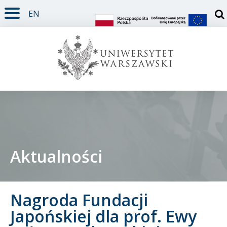
EN
TREŚĆ STRONY
MENU GŁÓWNE
WYSZUKIWARKA
SOCIAL MEDIA
STOPKA STRONY
Otw
Aktualności
Student
Nagroda Fundacji
Doktorant
Japońskiej dla prof. Ewy
Pracownik