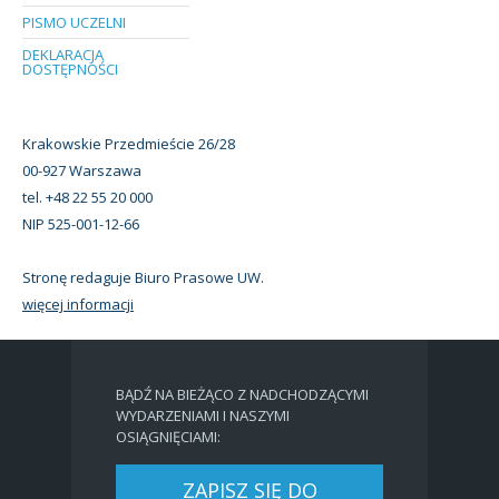
PISMO UCZELNI
DEKLARACJA
DOSTĘPNOŚCI
Krakowskie Przedmieście 26/28
00-927 Warszawa
tel. +48 22 55 20 000
NIP 525-001-12-66
Stronę redaguje Biuro Prasowe UW.
więcej informacji
BĄDŹ NA BIEŻĄCO Z NADCHODZĄCYMI
WYDARZENIAMI I NASZYMI
OSIĄGNIĘCIAMI:
ZAPISZ SIĘ DO