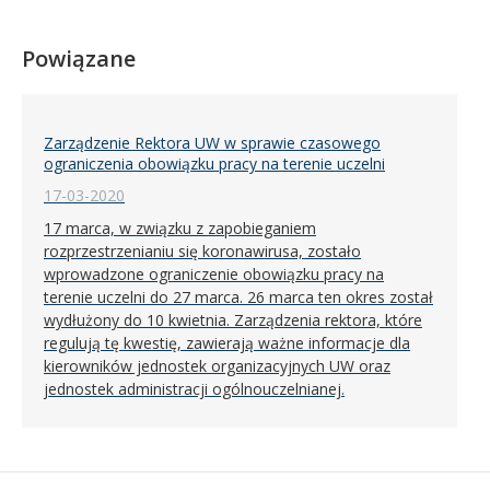
Powiązane
Zarządzenie Rektora UW w sprawie czasowego
ograniczenia obowiązku pracy na terenie uczelni
17-03-2020
17 marca, w związku z zapobieganiem
rozprzestrzenianiu się koronawirusa, zostało
wprowadzone ograniczenie obowiązku pracy na
terenie uczelni do 27 marca. 26 marca ten okres został
wydłużony do 10 kwietnia. Zarządzenia rektora, które
regulują tę kwestię, zawierają ważne informacje dla
kierowników jednostek organizacyjnych UW oraz
jednostek administracji ogólnouczelnianej.