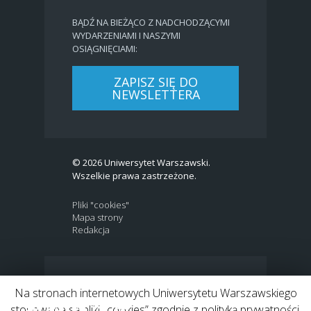
BĄDŹ NA BIEŻĄCO Z NADCHODZĄCYMI
WYDARZENIAMI I NASZYMI
OSIĄGNIĘCIAMI:
ZAPISZ SIĘ DO
NEWSLETTERA
© 2026 Uniwersytet Warszawski.
Wszelkie prawa zastrzeżone.
Pliki "cookies"
Mapa strony
Redakcja
BIP
|
EN
Na stronach internetowych Uniwersytetu Warszawskiego
Link to Twitter profile
Link do profilu Facebook
Link do kanału Youtube
Link do profilu Instagram
Link do profilu LinkedIn
stosowane są pliki „cookies” zgodnie z polityką prywatności.