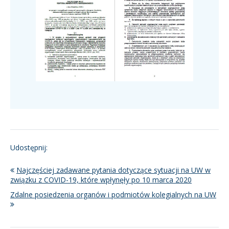
Udostępnij:
Najczęściej zadawane pytania dotyczące sytuacji na UW w
związku z COVID-19, które wpłynęły po 10 marca 2020
Zdalne posiedzenia organów i podmiotów kolegialnych na UW