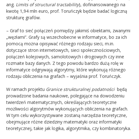
ang.
Limits of structural tractability
), dofinansowanego na
kwotę 1,94 mln euro, prof. Toruńczyk będzie badać logiczną
strukturę grafów.
– Graf to sieć połączeń pomiędzy jakimiś obiektami, zwanymi
„węzłami”. Grafy są wszechobecne w informatyce, bo za ich
pomocą można opisywać różnego rodzaju sieci, m.in.
dotyczące stron internetowych, sieci społecznościowych,
połączeń kolejowych, samolotowych i drogowych czy inne
rozmaite bazy danych. Z tego powodu bardzo dużą rolę w
informatyce odgrywają algorytmy, które wykonują różnego
rodzaju obliczenia na grafach – wyjaśnia prof. Toruńczyk.
W ramach projektu
Granice strukturalnej podatności
będą
prowadzone badania naukowe, polegające na dowodzeniu
twierdzeń matematycznych, określających teoretyczne
możliwości algorytmów wykonujących obliczenia na grafach.
W tym celu wykorzystywane zostaną narzędzia teoretyczne,
obejmujące różne dziedziny matematyki oraz informatyki
teoretycznej, takie jak logika, algorytmika, czy kombinatoryka.