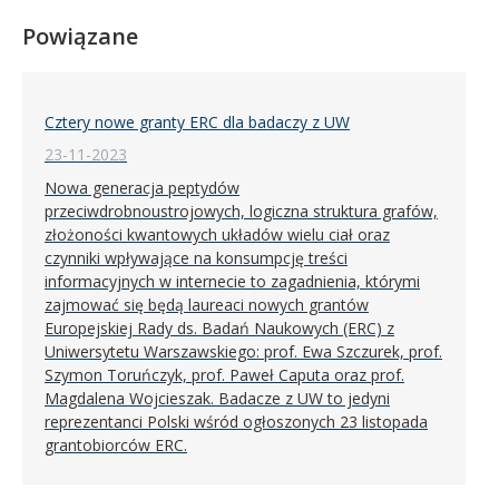
Powiązane
Cztery nowe granty ERC dla badaczy z UW
23-11-2023
Nowa generacja peptydów
przeciwdrobnoustrojowych, logiczna struktura grafów,
złożoności kwantowych układów wielu ciał oraz
czynniki wpływające na konsumpcję treści
informacyjnych w internecie to zagadnienia, którymi
zajmować się będą laureaci nowych grantów
Europejskiej Rady ds. Badań Naukowych (ERC) z
Uniwersytetu Warszawskiego: prof. Ewa Szczurek, prof.
Szymon Toruńczyk, prof. Paweł Caputa oraz prof.
Magdalena Wojcieszak. Badacze z UW to jedyni
reprezentanci Polski wśród ogłoszonych 23 listopada
grantobiorców ERC.