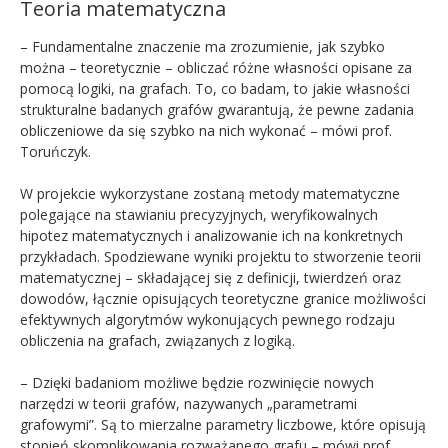
Teoria matematyczna
– Fundamentalne znaczenie ma zrozumienie, jak szybko
można – teoretycznie – obliczać różne własności opisane za
pomocą logiki, na grafach. To, co badam, to jakie własności
strukturalne badanych grafów gwarantują, że pewne zadania
obliczeniowe da się szybko na nich wykonać – mówi prof.
Toruńczyk.
W projekcie wykorzystane zostaną metody matematyczne
polegające na stawianiu precyzyjnych, weryfikowalnych
hipotez matematycznych i analizowanie ich na konkretnych
przykładach. Spodziewane wyniki projektu to stworzenie teorii
matematycznej – składającej się z definicji, twierdzeń oraz
dowodów, łącznie opisujących teoretyczne granice możliwości
efektywnych algorytmów wykonujących pewnego rodzaju
obliczenia na grafach, związanych z logiką.
– Dzięki badaniom możliwe będzie rozwinięcie nowych
narzędzi w teorii grafów, nazywanych „parametrami
grafowymi”. Są to mierzalne parametry liczbowe, które opisują
stopień skomplikowania rozważanego grafu – mówi prof.