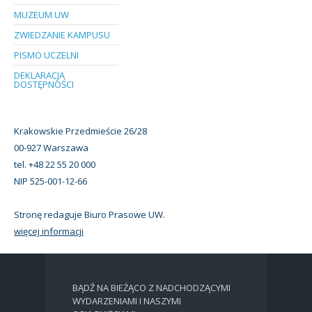
MUZEUM UW
ZWIEDZANIE KAMPUSU
PISMO UCZELNI
DEKLARACJA
DOSTĘPNOŚCI
Krakowskie Przedmieście 26/28
00-927 Warszawa
tel. +48 22 55 20 000
NIP 525-001-12-66
Stronę redaguje Biuro Prasowe UW.
więcej informacji
BĄDŹ NA BIEŻĄCO Z NADCHODZĄCYMI
WYDARZENIAMI I NASZYMI