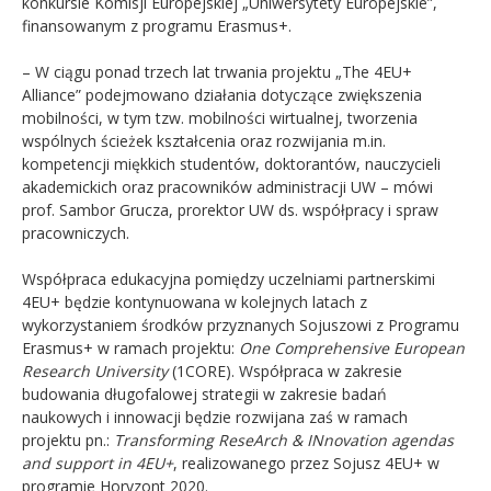
konkursie Komisji Europejskiej „Uniwersytety Europejskie”,
finansowanym z programu Erasmus+.
– W ciągu ponad trzech lat trwania projektu „The 4EU+
Alliance” podejmowano działania dotyczące zwiększenia
mobilności, w tym tzw. mobilności wirtualnej, tworzenia
wspólnych ścieżek kształcenia oraz rozwijania m.in.
kompetencji miękkich studentów, doktorantów, nauczycieli
akademickich oraz pracowników administracji UW – mówi
prof. Sambor Grucza, prorektor UW ds. współpracy i spraw
pracowniczych.
Współpraca edukacyjna pomiędzy uczelniami partnerskimi
4EU+ będzie kontynuowana w kolejnych latach z
wykorzystaniem środków przyznanych Sojuszowi z Programu
Erasmus+ w ramach projektu:
One Comprehensive European
Research University
(1CORE). Współpraca w zakresie
budowania długofalowej strategii w zakresie badań
naukowych i innowacji będzie rozwijana zaś w ramach
projektu pn.:
Transforming ReseArch & INnovation agendas
and support in 4EU+
, realizowanego przez Sojusz 4EU+ w
programie Horyzont 2020.