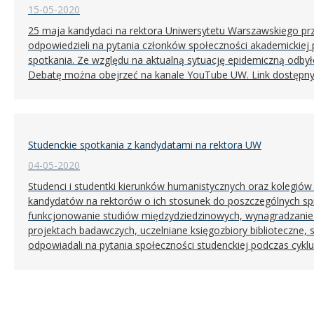
15-05-2020
25 maja kandydaci na rektora Uniwersytetu Warszawskiego prz
odpowiedzieli na pytania członków społeczności akademickie
spotkania. Ze względu na aktualną sytuację epidemiczną odbył
Debatę można obejrzeć na kanale YouTube UW. Link dostępny 
Studenckie spotkania z kandydatami na rektora UW
04-05-2020
Studenci i studentki kierunków humanistycznych oraz kolegiów
kandydatów na rektorów o ich stosunek do poszczególnych spr
funkcjonowanie studiów międzydziedzinowych, wynagradzanie
projektach badawczych, uczelniane księgozbiory biblioteczne, 
odpowiadali na pytania społeczności studenckiej podczas cyklu