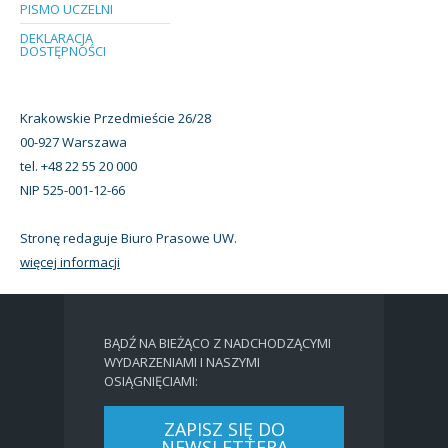
PISMO UCZELNI
DEKLARACJA
DOSTĘPNOŚCI
Krakowskie Przedmieście 26/28
00-927 Warszawa
tel. +48 22 55 20 000
NIP 525-001-12-66
Stronę redaguje Biuro Prasowe UW.
więcej informacji
BĄDŹ NA BIEŻĄCO Z NADCHODZĄCYMI
WYDARZENIAMI I NASZYMI
OSIĄGNIĘCIAMI:
ZAPISZ SIĘ DO
NEWSLETTERA