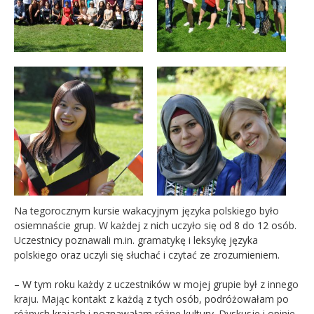
Na tegorocznym kursie wakacyjnym języka polskiego było
osiemnaście grup. W każdej z nich uczyło się od 8 do 12 osób.
Uczestnicy poznawali m.in. gramatykę i leksykę języka
polskiego oraz uczyli się słuchać i czytać ze zrozumieniem.
– W tym roku każdy z uczestników w mojej grupie był z innego
kraju. Mając kontakt z każdą z tych osób, podróżowałam po
różnych krajach i poznawałam różne kultury. Dyskusje i opinie