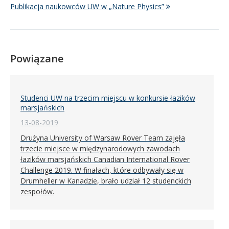
Publikacja naukowców UW w „Nature Physics”
Powiązane
Studenci UW na trzecim miejscu w konkursie łazików
marsjańskich
13-08-2019
Drużyna University of Warsaw Rover Team zajęła
trzecie miejsce w międzynarodowych zawodach
łazików marsjańskich Canadian International Rover
Challenge 2019. W finałach, które odbywały się w
Drumheller w Kanadzie, brało udział 12 studenckich
zespołów.