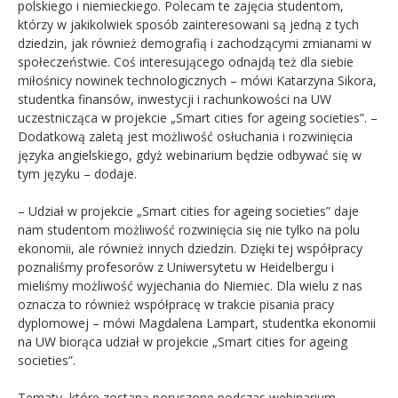
polskiego i niemieckiego. Polecam te zajęcia studentom,
którzy w jakikolwiek sposób zainteresowani są jedną z tych
dziedzin, jak również demografią i zachodzącymi zmianami w
społeczeństwie. Coś interesującego odnajdą też dla siebie
miłośnicy nowinek technologicznych – mówi Katarzyna Sikora,
studentka finansów, inwestycji i rachunkowości na UW
uczestnicząca w projekcie „Smart cities for ageing societies”. –
Dodatkową zaletą jest możliwość osłuchania i rozwinięcia
języka angielskiego, gdyż webinarium będzie odbywać się w
tym języku – dodaje.
– Udział w projekcie „Smart cities for ageing societies” daje
nam studentom możliwość rozwinięcia się nie tylko na polu
ekonomii, ale również innych dziedzin. Dzięki tej współpracy
poznaliśmy profesorów z Uniwersytetu w Heidelbergu i
mieliśmy możliwość wyjechania do Niemiec. Dla wielu z nas
oznacza to również współpracę w trakcie pisania pracy
dyplomowej – mówi Magdalena Lampart, studentka ekonomii
na UW biorąca udział w projekcie „Smart cities for ageing
societies”.
Tematy, które zostaną poruszone podczas webinarium