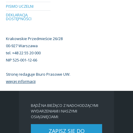
PISMO UCZELNI
DEKLARACJA
DOSTĘPNOŚCI
Krakowskie Przedmieście 26/28
00-927 Warszawa
tel. +48 22 55 20 000
NIP 525-001-12-66
Stronę redaguje Biuro Prasowe UW.
więcej informacji
BĄDŹ NA BIEŻĄCO Z NADCHODZĄCYMI
WYDARZENIAMI I NASZYMI
OSIĄGNIĘCIAMI:
ZAPISZ SIĘ DO