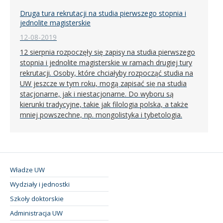
Druga tura rekrutacji na studia pierwszego stopnia i
jednolite magisterskie
12-08-2019
12 sierpnia rozpoczęły się zapisy na studia pierwszego
stopnia i jednolite magisterskie w ramach drugiej tury
rekrutacji. Osoby, które chciałyby rozpocząć studia na
UW jeszcze w tym roku, mogą zapisać się na studia
stacjonarne, jak i niestacjonarne. Do wyboru są
kierunki tradycyjne, takie jak filologia polska, a także
mniej powszechne, np. mongolistyka i tybetologia.
Władze UW
Wydziały i jednostki
Szkoły doktorskie
Administracja UW