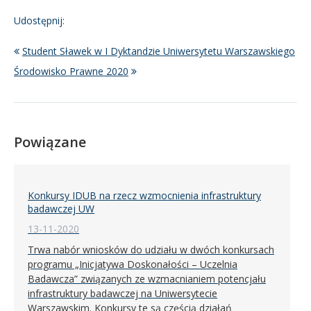
Udostępnij:
Student Sławek w I Dyktandzie Uniwersytetu Warszawskiego
Środowisko Prawne 2020
Powiązane
Konkursy IDUB na rzecz wzmocnienia infrastruktury
badawczej UW
13-11-2020
Trwa nabór wniosków do udziału w dwóch konkursach
programu „Inicjatywa Doskonałości – Uczelnia
Badawcza” związanych ze wzmacnianiem potencjału
infrastruktury badawczej na Uniwersytecie
Warszawskim. Konkursy te są częścią działań