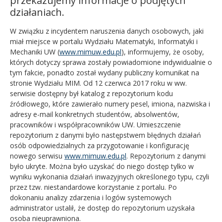
przekazujemy informacje o podjętych
działaniach.
W związku z incydentem naruszenia danych osobowych, jaki
miał miejsce w portalu Wydziału Matematyki, Informatyki i
Mechaniki UW (
www.mimuw.edu.pl
), informujemy, że osoby,
których dotyczy sprawa zostały powiadomione indywidualnie o
tym fakcie, ponadto został wydany publiczny komunikat na
stronie Wydziału MIM. Od 12 czerwca 2017 roku w ww.
serwisie dostępny był katalog z repozytorium kodu
źródłowego, które zawierało numery pesel, imiona, nazwiska i
adresy e-mail konkretnych studentów, absolwentów,
pracowników i współpracowników UW. Umieszczenie
repozytorium z danymi było następstwem błędnych działań
osób odpowiedzialnych za przygotowanie i konfigurację
nowego serwisu
www.mimuw.edu.pl
. Repozytorium z danymi
było ukryte. Można było uzyskać do niego dostęp tylko w
wyniku wykonania działań inwazyjnych określonego typu, czyli
przez tzw. niestandardowe korzystanie z portalu. Po
dokonaniu analizy zdarzenia i logów systemowych
administrator ustalił, że dostęp do repozytorium uzyskała
osoba nieuprawniona.