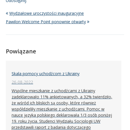
Udostępnij:
Wydziałowe uroczystości inauguracyjne
Pawilon Welcome Point ponownie otwarty
Powiązane
Skala pomocy uchodźcom z Ukrainy
26-08-2022
Wspólne mieszkanie z uchodźcami z Ukrainy
zadeklarowało 11% ankietowanych, a 32% twierdziło,
że wśród ich bliskich są osoby, które również
współdzieliły mieszkanie z uchodźcami. Pomoc w
nauce języka polskiego deklarowała 1/3 osób poniżej
19. roku życia. Studenci Wydziału Socjologii UW
przedstawili raport z badania dotyczącego