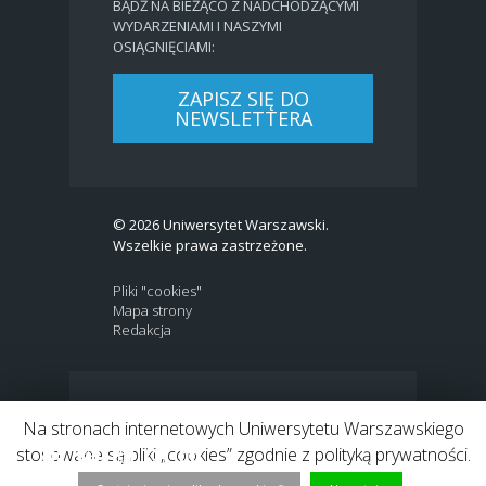
BĄDŹ NA BIEŻĄCO Z NADCHODZĄCYMI
WYDARZENIAMI I NASZYMI
OSIĄGNIĘCIAMI:
ZAPISZ SIĘ DO
NEWSLETTERA
© 2026 Uniwersytet Warszawski.
Wszelkie prawa zastrzeżone.
Pliki "cookies"
Mapa strony
Redakcja
BIP
|
EN
Na stronach internetowych Uniwersytetu Warszawskiego
Link to Twitter profile
Link do profilu Facebook
Link do kanału Youtube
Link do profilu Instagram
Link do profilu LinkedIn
stosowane są pliki „cookies” zgodnie z polityką prywatności.