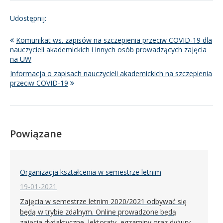
Udostępnij:
Komunikat ws. zapisów na szczepienia przeciw COVID-19 dla
nauczycieli akademickich i innych osób prowadzących zajęcia
na UW
Informacja o zapisach nauczycieli akademickich na szczepienia
przeciw COVID-19
Powiązane
Organizacja kształcenia w semestrze letnim
19-01-2021
Zajęcia w semestrze letnim 2020/2021 odbywać się
będą w trybie zdalnym. Online prowadzone będą
zajęcia dydaktyczne, lektoraty, egzaminy oraz dyżury