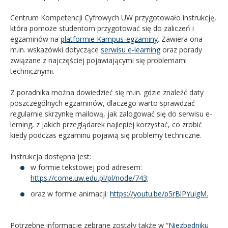
Centrum Kompetencji Cyfrowych UW przygotowało instrukcję,
która pomoże studentom przygotować się do zaliczeń i
egzaminów na
platformie Kampus-egzaminy
. Zawiera ona
m.in. wskazówki dotyczące
serwisu e-learning
oraz porady
związane z najczęściej pojawiającymi się problemami
technicznymi.
Z poradnika można dowiedzieć się m.in. gdzie znaleźć daty
poszczególnych egzaminów, dlaczego warto sprawdzać
regularnie skrzynkę mailową, jak zalogować się do serwisu e-
lerning, z jakich przeglądarek najlepiej korzystać, co zrobić
kiedy podczas egzaminu pojawią się problemy techniczne.
Instrukcja dostępna jest:
w formie tekstowej pod adresem:
https://come.uw.edu.pl/pl/node/743;
oraz w formie animacji:
https://youtu.be/p5rBlPYuigM.
Potrzebne informacje zebrane zostały także w
“Niezbędniku