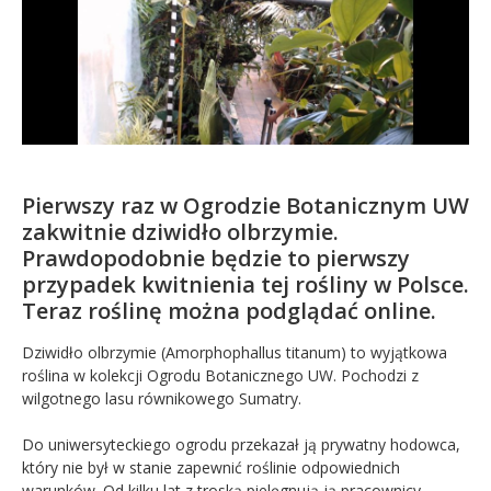
Kandydat
Absolwent
Pierwszy raz w Ogrodzie Botanicznym UW
zakwitnie dziwidło olbrzymie.
Prawdopodobnie będzie to pierwszy
przypadek kwitnienia tej rośliny w Polsce.
Teraz roślinę można podglądać online.
Dziwidło olbrzymie (Amorphophallus titanum) to wyjątkowa
roślina w kolekcji Ogrodu Botanicznego UW. Pochodzi z
wilgotnego lasu równikowego Sumatry.
Do uniwersyteckiego ogrodu przekazał ją prywatny hodowca,
który nie był w stanie zapewnić roślinie odpowiednich
warunków. Od kilku lat z troską pielęgnują ją pracownicy