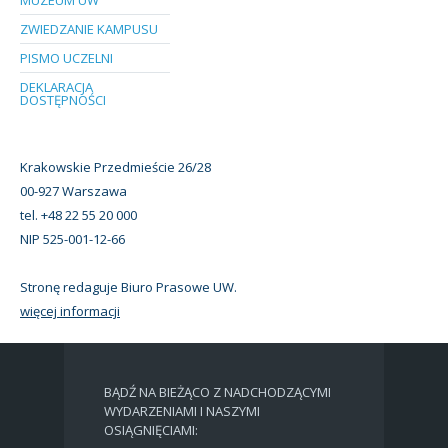
ZWIEDZANIE KAMPUSU
PISMO UCZELNI
DEKLARACJA
DOSTĘPNOŚCI
Krakowskie Przedmieście 26/28
00-927 Warszawa
tel. +48 22 55 20 000
NIP 525-001-12-66
Stronę redaguje Biuro Prasowe UW.
więcej informacji
BĄDŹ NA BIEŻĄCO Z NADCHODZĄCYMI
WYDARZENIAMI I NASZYMI
OSIĄGNIĘCIAMI: