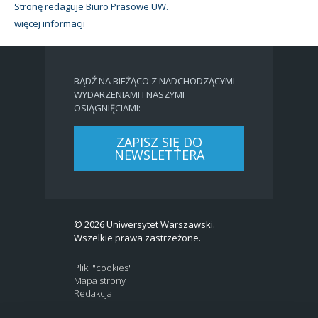
Stronę redaguje Biuro Prasowe UW.
więcej informacji
BĄDŹ NA BIEŻĄCO Z NADCHODZĄCYMI
WYDARZENIAMI I NASZYMI
OSIĄGNIĘCIAMI:
ZAPISZ SIĘ DO
NEWSLETTERA
© 2026 Uniwersytet Warszawski.
Wszelkie prawa zastrzeżone.
Pliki "cookies"
Mapa strony
Redakcja