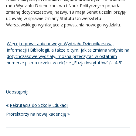
rada Wydziału Dziennikarstwa i Nauk Politycznych poparła
zmianę dotychczasowej nazwy. 18 maja Senat uczelni przyjął
uchwałę w sprawie zmiany Statutu Uniwersytetu
Warszawskiego wynikające z powstania nowego wydziału.
Więcej o powstaniu nowego Wydziału Dziennikarstwa,
Informacji i Bibliologii, a także o tym, jak ta zmiana wpłynie na
dotychczasowe wydziały, można przeczytać w ostatnim
numerze pisma uczelni w tekście „Fuzja instytutów” (s. 4-5).
Udostępnij:
Rekrutacja do Szkoły Edukacji
Prorektorzy na nową kadencję