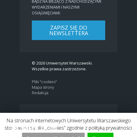
BĄDŹ NA BIEŻĄCO Z NADCHODZĄCYMI
WYDARZENIAMI I NASZYMI
OSIĄGNIĘCIAMI:
ZAPISZ SIĘ DO
NEWSLETTERA
© 2026 Uniwersytet Warszawski.
Wszelkie prawa zastrzeżone.
Pliki "cookies"
Mapa strony
Redakcja
BIP
|
EN
Na stronach internetowych Uniwersytetu Warszawskiego
Link to Twitter profile
Link do profilu Facebook
Link do kanału Youtube
Link do profilu Instagram
Link do profilu LinkedIn
stosowane są pliki „cookies” zgodnie z polityką prywatności.