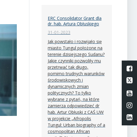
ERC Consolidator Grant dla
dr. hab. Artura Obłuskiego
31-01-2023
Jak powstało i rozwijało się
miasto Tungul położone na
terenie dzisiejszego Sudanu?
Jakie czynniki pozwoliły mu
przetrwać tak długo,
L
pomimo trudnych warunków
Li
środowiskowych i
dynamicznych zmian
Li
politycznych? To tylko
wybrane z pytań, na które
Li
zamierza odpowiedzieć dr
hab. Artur Obłuski z CAŚ UW
Li
w projekcie „Afropolis
Tungul: Urban biography of a
cosmopolitan African