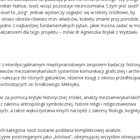
a Indian Nahua,
teotl,
wciąż pozostaje niezrozumiana. Czym jest
teotl
?
e
teotl
to „bóg”. Jednak wystarczy zagłębić się w teksty źródłowe, by
 słowo określa również m.in. władców, kobiety zmarłe przy porodzie,
to jedno z najbardziej fundamentalnych pytań, jakie można zadać w m
talizatorem dla tego projektu – mówi dr Agnieszka Brylak z Wydziału
raz z interdyscyplinarnym międzynarodowym zespołem badaczy: histor
znawców mezoamerykańskich systemów komunikacji graficznej i arch
 należące do różnych gatunków, rdzenne księgi z okresu przedhiszp
h pochodzących ze Środkowego Meksyku.
e za pomocą krytyki historycznej źródeł, analizy mezoamerykańskic
zakresu antropologii symbolicznej, historii religii i religioznawstwa
, a także wykorzystania innych narzędzi z zakresy filologii, kognityw
ych kategoria
teotl
zostanie poddana kompleksowej analizie:
ycyjnie postrzeganymi jako „bóstwa”, obejmującej wszystkie istniejąc