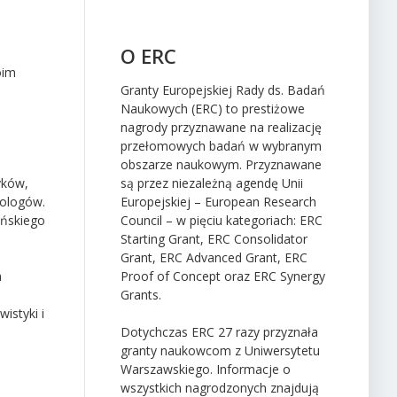
O ERC
oim
Granty Europejskiej Rady ds. Badań
Naukowych (ERC) to prestiżowe
nagrody przyznawane na realizację
przełomowych badań w wybranym
obszarze naukowym. Przyznawane
yków,
są przez niezależną agendę Unii
eologów.
Europejskiej – European Research
ańskiego
Council – w pięciu kategoriach: ERC
Starting Grant, ERC Consolidator
Grant, ERC Advanced Grant, ERC
h
Proof of Concept oraz ERC Synergy
Grants.
istyki i
Dotychczas ERC 27 razy przyznała
granty naukowcom z Uniwersytetu
Warszawskiego. Informacje o
e
wszystkich nagrodzonych znajdują