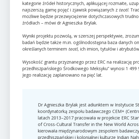
kategorie źródeł historycznych, aplikującej rozmaite, uzu
najszerszą gamę pojęć i zjawisk powiązanych z
teotl
. Tr
możliwe będzie przezwyciężenie dotychczasowych trudno
źródłach – mówi dr Agnieszka Brylak.
Wyniki projektu pozwolą, w szerszej perspektywie, zroz
badań będzie także m.in. ogólnodostępna baza danych onl
określanych terminem
teotl
, ich imion, tytułów i atrybutów
Wysokość grantu przyznanego przez ERC na realizację pro
przedhiszpańskiego Środkowego Meksyku” wynosi 1 499 92
Jego realizację zaplanowano na pięć lat.
Dr Agnieszka Brylak jest adiunktem w Instytucie S
koordynatorką zespołu badawczego CEM+ (Centro
latach 2013–2017 pracowała w projekcie ERC Starti
of Cross-Cultural Transfer in the New World Acro
kierowała międzynarodowym zespołem badawczym w
przedhiszpańskiej i kolonialnej kulturze Indian N