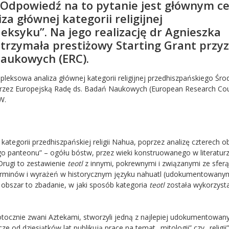
w? Odpowiedź na to pytanie jest głównym c
a głównej kategorii religijnej
syku”. Na jego realizację dr Agnieszka
 otrzymała prestiżowy Starting Grant przy
Naukowych (ERC).
pleksowa analiza głównej kategorii religijnej przedhiszpańskiego Ś
 przez Europejską Radę ds. Badań Naukowych (European Research Cou
W.
j kategorii przedhiszpańskiej religii Nahua, poprzez analizę czterech 
ego panteonu” – ogółu bóstw, przez wieki konstruowanego w literatur
Drugi to zestawienie
teotl
z innymi, pokrewnymi i związanymi ze sferą
ej terminów i wyrażeń w historycznym języku nahuatl (udokumentowan
 obszar to zbadanie, w jaki sposób kategoria
teotl
została wykorzyst
otocznie zwani Aztekami, stworzyli jedną z najlepiej udokumentowan
 od dziesiątków lat publikują prace na temat „mitologii” czy „religii”