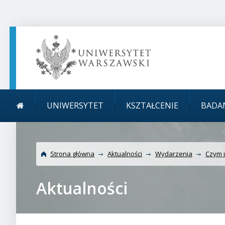
TREŚĆ STRONY
MENU GŁÓWNE
WYSZUKIWARKA
SOCIAL MEDIA
STOPKA STRONY
Menu główne
UNIWERSYTET
KSZTAŁCENIE
BADA
Strona główna
Aktualności
Wydarzenia
Czym j
Aktualności