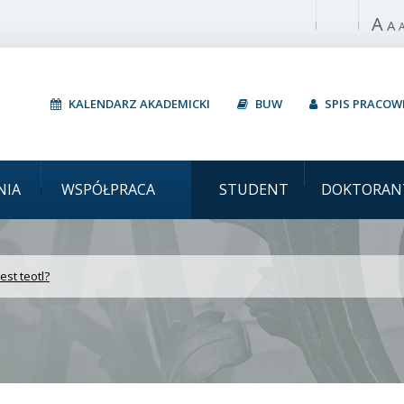
A
Włącz wysoki 
A
KALENDARZ AKADEMICKI
BUW
SPIS PRACO
Uniwersytet Warsz
NIA
WSPÓŁPRACA
STUDENT
DOKTORAN
est teotl?