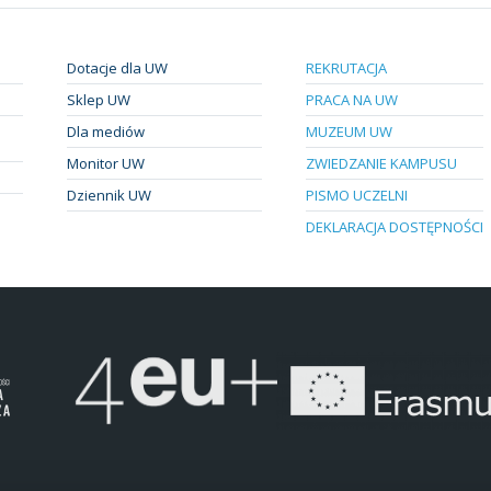
Dotacje dla UW
REKRUTACJA
Sklep UW
PRACA NA UW
Dla mediów
MUZEUM UW
Monitor UW
ZWIEDZANIE KAMPUSU
Dziennik UW
PISMO UCZELNI
DEKLARACJA DOSTĘPNOŚCI