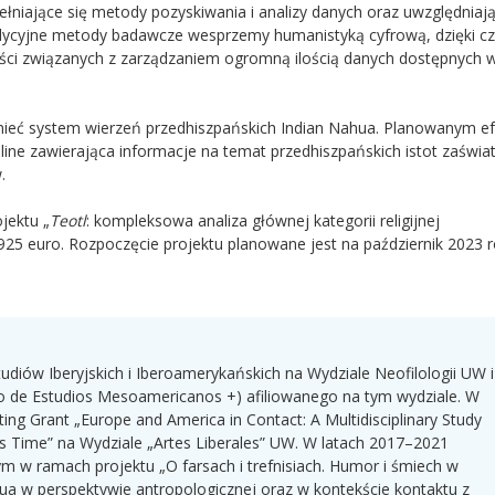
pełniające się metody pozyskiwania i analizy danych oraz uwzględniają
adycyjne metody badawcze wesprzemy humanistyką cyfrową, dzięki 
ści związanych z zarządzaniem ogromną ilością danych dostępnych 
umieć system wierzeń przedhiszpańskich Indian Nahua. Planowanym e
ine zawierająca informacje na temat przedhiszpańskich istot zaświ
.
jektu „
Teotl
: kompleksowa analiza głównej kategorii religijnej
5 euro. Rozpoczęcie projektu planowane jest na październik 2023 r
tudiów Iberyjskich i Iberoamerykańskich na Wydziale Neofilologii UW i
 de Estudios Mesoamericanos +) afiliowanego na tym wydziale. W
ng Grant „Europe and America in Contact: A Multidisciplinary Study
ss Time” na Wydziale „Artes Liberales” UW. W latach 2017–2021
 ramach projektu „O farsach i trefnisiach. Humor i śmiech w
ahua w perspektywie antropologicznej oraz w kontekście kontaktu z