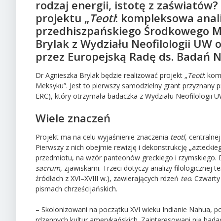
rodzaj energii, istotę z zaświató
projektu „
Teotl
: kompleksowa analiz
przedhiszpańskiego Środkowego Mek
Brylak z Wydziału Neofilologii UW
przez Europejską Radę ds. Badań 
Dr Agnieszka Brylak będzie realizować projekt „
Teotl
: kom
Meksyku”. Jest to pierwszy samodzielny grant przyznany
ERC), który otrzymała badaczka z Wydziału Neofilologii U
Wiele znaczeń
Projekt ma na celu wyjaśnienie znaczenia
teotl
, centralne
Pierwszy z nich obejmie rewizję i dekonstrukcję „aztecki
przedmiotu, na wzór panteonów greckiego i rzymskiego. 
sacrum,
zjawiskami. Trzeci dotyczy analizy filologiczn
źródłach z XVI–XVIII w.), zawierających rdzeń
teo
. Czwarty
pismach chrześcijańskich.
– Skolonizowani na początku XVI wieku Indianie Nahua, p
rdzennych kultur amerykańskich. Zainteresowani nią badacze