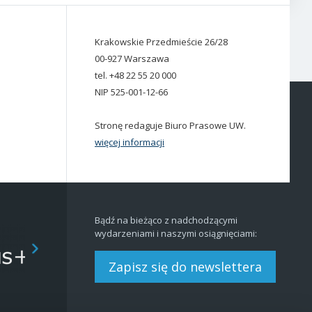
Krakowskie Przedmieście 26/28
00-927 Warszawa
tel. +48 22 55 20 000
NIP 525-001-12-66
Stronę redaguje Biuro Prasowe UW.
więcej informacji
Bądź na bieżąco z nadchodzącymi
wydarzeniami i naszymi osiągnięciami:
Zapisz się do newslettera