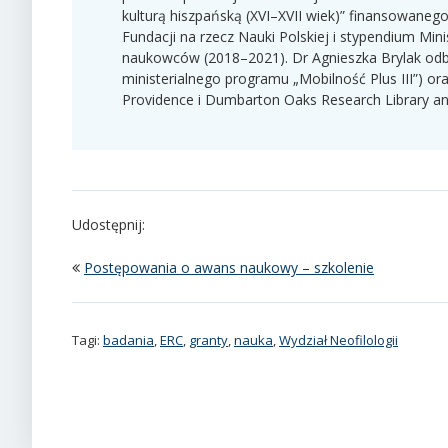
kulturą hiszpańską (XVI–XVII wiek)” finansowaneg
Fundacji na rzecz Nauki Polskiej i stypendium Min
naukowców (2018–2021). Dr Agnieszka Brylak odby
ministerialnego programu „Mobilność Plus III”) or
Providence i Dumbarton Oaks Research Library and
Udostępnij:
Postępowania o awans naukowy – szkolenie
Tagi:
badania
,
ERC
,
granty
,
nauka
,
Wydział Neofilologii