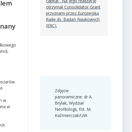
capital”. Na jego realizację
elem
otrzymał Consolidator Grant
przyznany przez Europejską
Radę ds. Badań Naukowych
znany
(ERC).
rodkowego
ncil,
obszarów.
ze
Zdjęcie
panoramiczne: dr A.
ym w
Brylak, Wydział
ana w
Neofilologii, fot. M.
Kaźmierczak/UW.
ych