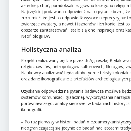
azteckiej, choć, paradoksalnie, główna kategoria religijn
Najczęściej podawana odpowiedź na to pytanie brzmi, ż
zrozumieć, że jest to odpowiedź wysoce nieprecyzyjna: to
zwierzęce awatary, a nawet Hiszpanów i ich konie. Jest 
obszarze zainteresowań i stało się ono inspiracją oraz ka
Neofilologii UW.
Holistyczna analiza
Projekt realizowany będzie przez dr Agnieszkę Brylak w
religioznawców, antropologów kulturowych, filologów, 
Naukowcy analizować będą alfabetyczne teksty kolonialne
oraz dane ikonograficzne z artefaktów archeologicznyc
Uzyskanie odpowiedzi na pytania badawcze możliwe będzi
systemów komunikacji graficznej, wykorzystania narzędzi z 
porównawczego, analizy sieciowej w badaniach historycznych
ikonografii.
– Po raz pierwszy w historii badań mezoamerykanistyczn
nieograniczającej się jedynie do badań nad istotami trad