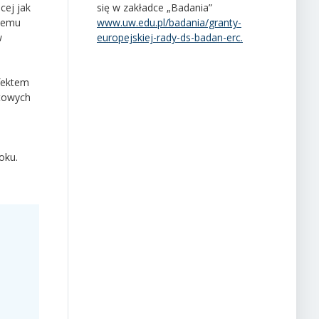
cej jak
się w zakładce „Badania”
czemu
www.uw.edu.pl/badania/granty-
w
europejskiej-rady-ds-badan-erc.
fektem
atowych
oku.