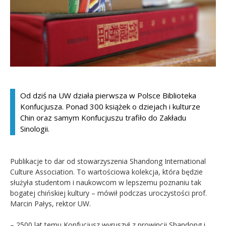
Kandydat
Absolwent
Od dziś na UW działa pierwsza w Polsce Biblioteka
Konfucjusza. Ponad 300 książek o dziejach i kulturze
Chin oraz samym Konfucjuszu trafiło do Zakładu
Sinologii.
Publikacje to dar od stowarzyszenia Shandong International
Culture Association. To wartościowa kolekcja, która będzie
służyła studentom i naukowcom w lepszemu poznaniu tak
bogatej chińskiej kultury – mówił podczas uroczystości prof.
Marcin Pałys, rektor UW.
– 2500 lat temu Konfucjusz wyruszył z prowincji Shandong i