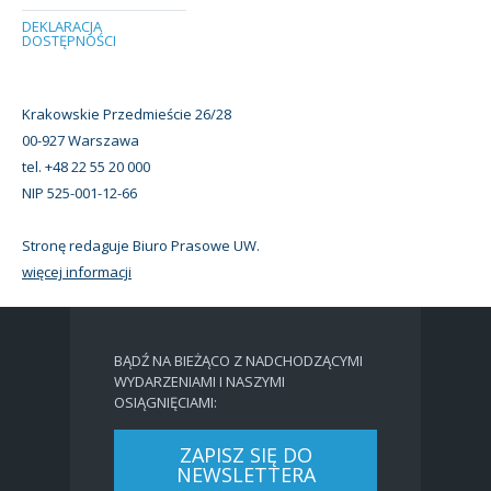
DEKLARACJA
DOSTĘPNOŚCI
Krakowskie Przedmieście 26/28
00-927 Warszawa
tel. +48 22 55 20 000
NIP 525-001-12-66
Stronę redaguje Biuro Prasowe UW.
więcej informacji
BĄDŹ NA BIEŻĄCO Z NADCHODZĄCYMI
WYDARZENIAMI I NASZYMI
OSIĄGNIĘCIAMI:
ZAPISZ SIĘ DO
NEWSLETTERA