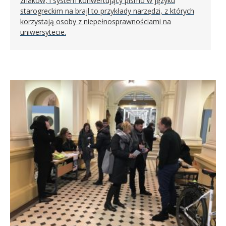
znaków, i system konwertujący pismo w języku
starogreckim na brajl to przykłady narzędzi, z których
korzystają osoby z niepełnosprawnościami na
uniwersytecie.