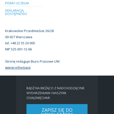
PISMO UCZELNI
DEKLARACJA
DOSTĘPNOŚCI
Krakowskie Przedmieście 26/28
00-927 Warszawa
tel. +48 22 55 20 000
NIP 525-001-12-66
Stronę redaguje Biuro Prasowe UW.
więcej informacji
BĄDŹ NA BIEŻĄCO Z NADCHODZĄCYMI
WYDARZENIAMI I NASZYMI
OSIĄGNIĘCIAMI:
ZAPISZ SIĘ DO