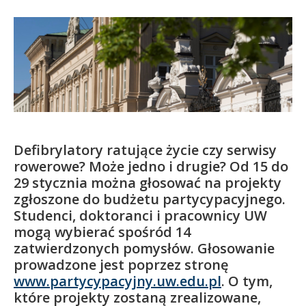
Kandydat
Absolwent
Defibrylatory ratujące życie czy serwisy
rowerowe? Może jedno i drugie? Od 15 do
29 stycznia można głosować na projekty
zgłoszone do budżetu partycypacyjnego.
Studenci, doktoranci i pracownicy UW
mogą wybierać spośród 14
zatwierdzonych pomysłów. Głosowanie
prowadzone jest poprzez stronę
www.partycypacyjny.uw.edu.pl
. O tym,
które projekty zostaną zrealizowane,