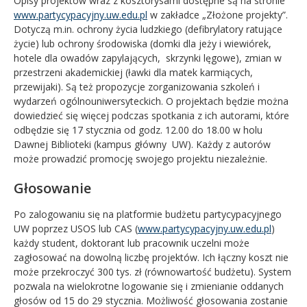
Opisy projektów wraz z kosztorysami dostępne są na stronie
www.partycypacyjny.uw.edu.pl
w zakładce „Złożone projekty”.
Dotyczą m.in. ochrony życia ludzkiego (defibrylatory ratujące
życie) lub ochrony środowiska (domki dla jeży i wiewiórek,
hotele dla owadów zapylających, skrzynki lęgowe), zmian w
przestrzeni akademickiej (ławki dla matek karmiących,
przewijaki). Są też propozycje zorganizowania szkoleń i
wydarzeń ogólnouniwersyteckich. O projektach będzie można
dowiedzieć się więcej podczas spotkania z ich autorami, które
odbędzie się 17 stycznia od godz. 12.00 do 18.00 w holu
Dawnej Biblioteki (kampus główny UW). Każdy z autorów
może prowadzić promocję swojego projektu niezależnie.
Głosowanie
Po zalogowaniu się na platformie budżetu partycypacyjnego
UW poprzez USOS lub CAS (
www.partycypacyjny.uw.edu.pl
)
każdy student, doktorant lub pracownik uczelni może
zagłosować na dowolną liczbę projektów. Ich łączny koszt nie
może przekroczyć 300 tys. zł (równowartość budżetu). System
pozwala na wielokrotne logowanie się i zmienianie oddanych
głosów od 15 do 29 stycznia. Możliwość głosowania zostanie