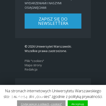
WYDARZENIAMI I NASZYMI
OSIĄGNIĘCIAMI:
ZAPISZ SIĘ DO
NEWSLETTERA
© 2026 Uniwersytet Warszawski.
Wszelkie prawa zastrzeżone.
Pliki "cookies"
Mapa strony
Redakcja
BIP
|
EN
Na stronach internetowych Uniwersytetu Warszawskiego
Link to Twitter profile
Link do profilu Facebook
Link do kanału Youtube
Link do profilu Instagram
Link do profilu LinkedIn
stosowane są pliki „cookies” zgodnie z polityką prywatności.
Czytaj więcej o plikach „cookies”
Akceptuję