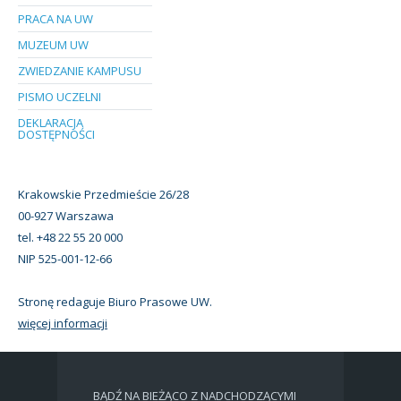
PRACA NA UW
MUZEUM UW
ZWIEDZANIE KAMPUSU
PISMO UCZELNI
DEKLARACJA
DOSTĘPNOŚCI
Krakowskie Przedmieście 26/28
00-927 Warszawa
tel. +48 22 55 20 000
NIP 525-001-12-66
Stronę redaguje Biuro Prasowe UW.
więcej informacji
BĄDŹ NA BIEŻĄCO Z NADCHODZĄCYMI