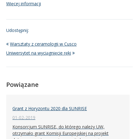
Więcej informacji
Udostępnij:
Warsztaty z ceramologii w Cusco
Uniwersytet na wyciągnięcie ręki
Powiązane
Grant z Horyzontu 2020 dla SUNRISE
01-02-2019
Konsorcjum SUNRISE, do którego należy UW,
otrzymało grant Komisji Europejskiej na projekt