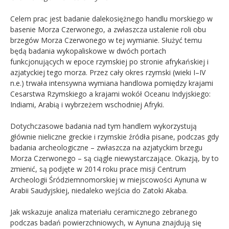
Celem prac jest badanie dalekosiężnego handlu morskiego w
basenie Morza Czerwonego, a zwłaszcza ustalenie roli obu
brzegów Morza Czerwonego w tej wymianie. Służyć temu
będą badania wykopaliskowe w dwóch portach
funkcjonujących w epoce rzymskiej po stronie afrykańskiej i
azjatyckiej tego morza. Przez cały okres rzymski (wieki I–IV
n.e.) trwała intensywna wymiana handlowa pomiędzy krajami
Cesarstwa Rzymskiego a krajami wokół Oceanu Indyjskiego:
Indiami, Arabią i wybrzeżem wschodniej Afryki.
Dotychczasowe badania nad tym handlem wykorzystują
głównie nieliczne greckie i rzymskie źródła pisane, podczas gdy
badania archeologiczne – zwłaszcza na azjatyckim brzegu
Morza Czerwonego – są ciągle niewystarczające. Okazją, by to
zmienić, są podjęte w 2014 roku prace misji Centrum
Archeologii Śródziemnomorskiej w miejscowości Aynuna w
Arabii Saudyjskiej, niedaleko wejścia do Zatoki Akaba.
Jak wskazuje analiza materiału ceramicznego zebranego
podczas badań powierzchniowych, w Aynuna znajdują się