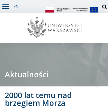
EN
TREŚĆ STRONY
MENU GŁÓWNE
WYSZUKIWARKA
SOCIAL MEDIA
STOPKA STRONY
Otw
Aktualności
Student
2000 lat temu nad
Doktorant
brzegiem Morza
Pracownik