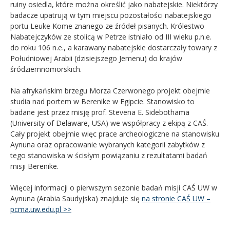
ruiny osiedla, które można określić jako nabatejskie. Niektórzy
badacze upatrują w tym miejscu pozostałości nabatejskiego
portu Leuke Kome znanego ze źródeł pisanych. Królestwo
Nabatejczyków ze stolicą w Petrze istniało od III wieku p.n.e.
do roku 106 n.e., a karawany nabatejskie dostarczały towary z
Południowej Arabii (dzisiejszego Jemenu) do krajów
śródziemnomorskich.
Na afrykańskim brzegu Morza Czerwonego projekt obejmie
studia nad portem w Berenike w Egipcie. Stanowisko to
badane jest przez misję prof. Stevena E. Sidebothama
(University of Delaware, USA) we współpracy z ekipą z CAŚ.
Cały projekt obejmie więc prace archeologiczne na stanowisku
Aynuna oraz opracowanie wybranych kategorii zabytków z
tego stanowiska w ścisłym powiązaniu z rezultatami badań
misji Berenike.
Więcej informacji o pierwszym sezonie badań misji CAŚ UW w
Aynuna (Arabia Saudyjska) znajduje się
na stronie CAŚ UW –
pcma.uw.edu.pl >>