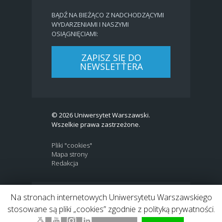
BĄDŹ NA BIEŻĄCO Z NADCHODZĄCYMI
WYDARZENIAMI I NASZYMI
OSIĄGNIĘCIAMI:
ZAPISZ SIĘ DO
NEWSLETTERA
© 2026 Uniwersytet Warszawski.
Wszelkie prawa zastrzeżone.
Pliki "cookies"
Mapa strony
Redakcja
Na stronach internetowych Uniwersytetu Warszawskiego
BIP
|
EN
stosowane są pliki „cookies” zgodnie z polityką prywatności.
Link to Twitter profile
Link do profilu Facebook
Link do kanału Youtube
Link do profilu Instagram
Link do profilu LinkedIn