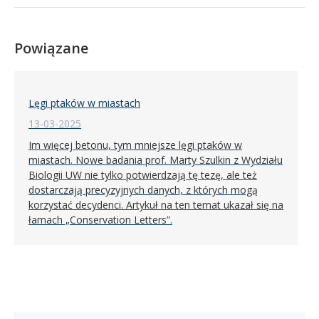
Powiązane
Lęgi ptaków w miastach
13-03-2025
Im więcej betonu, tym mniejsze lęgi ptaków w
miastach. Nowe badania prof. Marty Szulkin z Wydziału
Biologii UW nie tylko potwierdzają tę tezę, ale też
dostarczają precyzyjnych danych, z których mogą
korzystać decydenci. Artykuł na ten temat ukazał się na
łamach „Conservation Letters”.