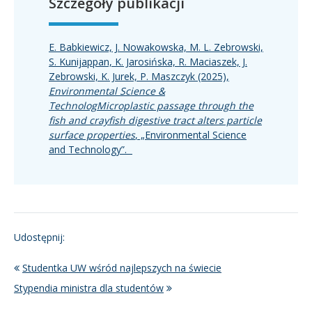
Szczegóły publikacji
E. Babkiewicz, J. Nowakowska, M. L. Zebrowski,
S. Kunijappan, K. Jarosińska, R. Maciaszek, J.
Zebrowski, K. Jurek, P. Maszczyk (2025),
Environmental Science &
TechnologMicroplastic passage through the
fish and crayfish digestive tract alters particle
surface properties
, „Environmental Science
and Technology”.
Udostępnij:
Studentka UW wśród najlepszych na świecie
Stypendia ministra dla studentów