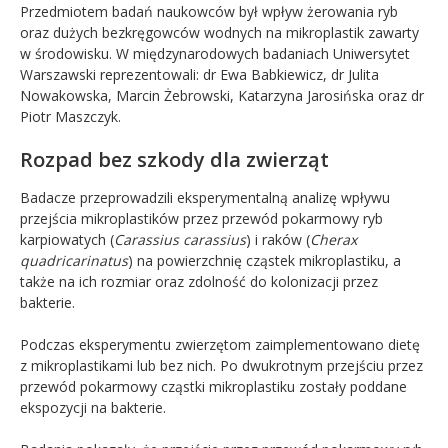
Przedmiotem badań naukowców był wpływ żerowania ryb
oraz dużych bezkręgowców wodnych na mikroplastik zawarty
w środowisku. W międzynarodowych badaniach Uniwersytet
Warszawski reprezentowali: dr Ewa Babkiewicz, dr Julita
Nowakowska, Marcin Żebrowski, Katarzyna Jarosińska oraz dr
Piotr Maszczyk.
Rozpad bez szkody dla zwierząt
Badacze przeprowadzili eksperymentalną analizę wpływu
przejścia mikroplastików przez przewód pokarmowy ryb
karpiowatych (
Carassius carassius
) i raków (
Cherax
quadricarinatus
) na powierzchnię cząstek mikroplastiku, a
także na ich rozmiar oraz zdolność do kolonizacji przez
bakterie.
Podczas eksperymentu zwierzętom zaimplementowano dietę
z mikroplastikami lub bez nich. Po dwukrotnym przejściu przez
przewód pokarmowy cząstki mikroplastiku zostały poddane
ekspozycji na bakterie.