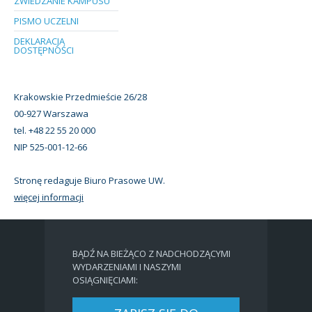
ZWIEDZANIE KAMPUSU
PISMO UCZELNI
DEKLARACJA
DOSTĘPNOŚCI
Krakowskie Przedmieście 26/28
00-927 Warszawa
tel. +48 22 55 20 000
NIP 525-001-12-66
Stronę redaguje Biuro Prasowe UW.
więcej informacji
BĄDŹ NA BIEŻĄCO Z NADCHODZĄCYMI
WYDARZENIAMI I NASZYMI
OSIĄGNIĘCIAMI: