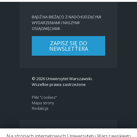
BĄDŹ NA BIEŻĄCO Z NADCHODZĄCYMI
WYDARZENIAMI I NASZYMI
OSIĄGNIĘCIAMI:
ZAPISZ SIĘ DO
NEWSLETTERA
© 2026 Uniwersytet Warszawski.
Wszelkie prawa zastrzeżone.
Pliki "cookies"
Mapa strony
Redakcja
BIP
|
EN
Na stronach internetowych Uniwersytetu Warszawskiego