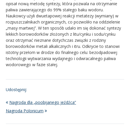
opisał nową metodę syntezy, która pozwala na otrzymanie
paliwa zawierającego do 99% stałego baku wodoru.
Naukowcy użyli dwuetapowej reakcji metatezy (wymiany) w
rozpuszczalnikach organicznych, co pozwoliło na oddzielenie
„masy martwej”. W ten sposób udało im się dokonać syntezy
lekkich borowodorków złożonych z litu/cynku i sodu/cynku
oraz otrzymać nieznane dotychczas związki z rodziny
borowodorków metali alkalicznych i itru. Odkrycie to stanowi
istotny przełom w drodze do finalnego celu: bezodpadowej
technologii wytwarzania wydajnego i odwracalnego paliwa
wodorowego w fazie stałej.
Udostępnij:
Nagroda dla „poobijanego jeźdźca”
Nagroda Polonicum