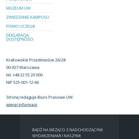
MUZEUM UW
ZWIEDZANIE KAMPUSU
PISMO UCZELNI
DEKLARACJA
DOSTĘPNOŚCI
Krakowskie Przedmieście 26/28
00-927 Warszawa
tel. +48 22 55 20 000
NIP 525-001-12-66
Stronę redaguje Biuro Prasowe UW.
więcej informacji
BĄDŹ NA BIEŻĄCO Z NADCHODZĄCYMI
WYDARZENIAMI I NASZYMI