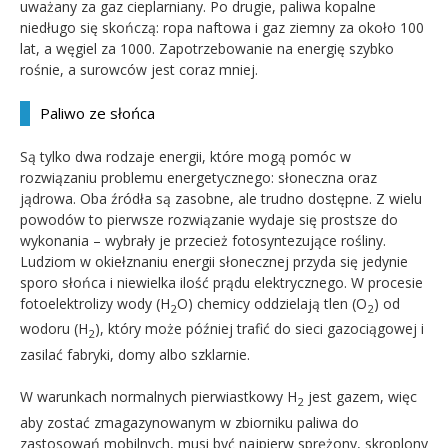
uważany za gaz cieplarniany. Po drugie, paliwa kopalne
niedługo się skończą: ropa naftowa i gaz ziemny za około 100
lat, a węgiel za 1000. Zapotrzebowanie na energię szybko
rośnie, a surowców jest coraz mniej.
Paliwo ze słońca
Są tylko dwa rodzaje energii, które mogą pomóc w
rozwiązaniu problemu energetycznego: słoneczna oraz
jądrowa. Oba źródła są zasobne, ale trudno dostępne. Z wielu
powodów to pierwsze rozwiązanie wydaje się prostsze do
wykonania – wybrały je przecież fotosyntezujące rośliny.
Ludziom w okiełznaniu energii słonecznej przyda się jedynie
sporo słońca i niewielka ilość prądu elektrycznego. W procesie
fotoelektrolizy wody (H
O) chemicy oddzielają tlen (O
) od
2
2
wodoru (H
), który może później trafić do sieci gazociągowej i
2
zasilać fabryki, domy albo szklarnie.
W warunkach normalnych pierwiastkowy H
jest gazem, więc
2
aby zostać zmagazynowanym w zbiorniku paliwa do
zastosowań mobilnych, musi być najpierw sprężony, skroplony