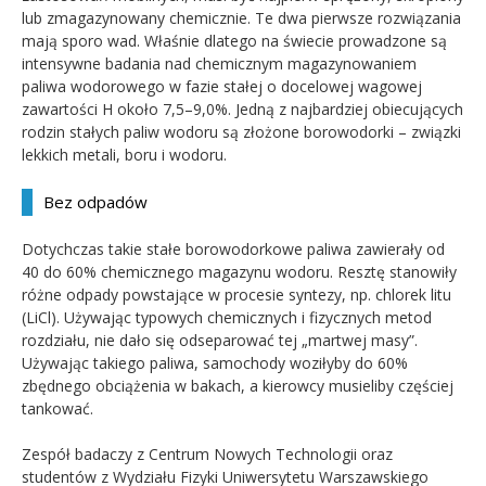
lub zmagazynowany chemicznie. Te dwa pierwsze rozwiązania
mają sporo wad. Właśnie dlatego na świecie prowadzone są
intensywne badania nad chemicznym magazynowaniem
paliwa wodorowego w fazie stałej o docelowej wagowej
zawartości H około 7,5–9,0%. Jedną z najbardziej obiecujących
rodzin stałych paliw wodoru są złożone borowodorki – związki
lekkich metali, boru i wodoru.
Bez odpadów
Dotychczas takie stałe borowodorkowe paliwa zawierały od
40 do 60% chemicznego magazynu wodoru. Resztę stanowiły
różne odpady powstające w procesie syntezy, np. chlorek litu
(LiCl). Używając typowych chemicznych i fizycznych metod
rozdziału, nie dało się odseparować tej „martwej masy”.
Używając takiego paliwa, samochody woziłyby do 60%
zbędnego obciążenia w bakach, a kierowcy musieliby częściej
tankować.
Zespół badaczy z Centrum Nowych Technologii oraz
studentów z Wydziału Fizyki Uniwersytetu Warszawskiego