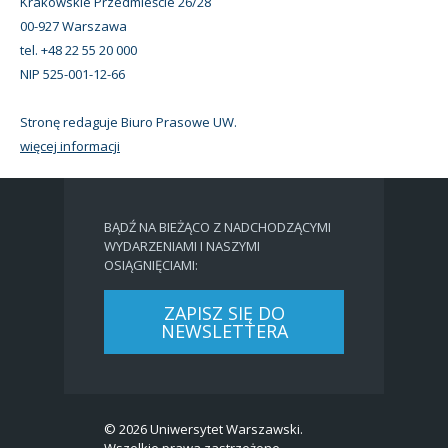
Krakowskie Przedmieście 26/28
00-927 Warszawa
tel. +48 22 55 20 000
NIP 525-001-12-66
Stronę redaguje Biuro Prasowe UW.
więcej informacji
BĄDŹ NA BIEŻĄCO Z NADCHODZĄCYMI
WYDARZENIAMI I NASZYMI
OSIĄGNIĘCIAMI:
ZAPISZ SIĘ DO
NEWSLETTERA
© 2026 Uniwersytet Warszawski.
Wszelkie prawa zastrzeżone.