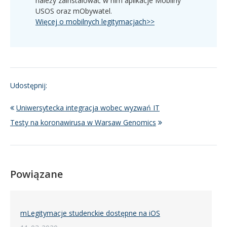
należy zainstalować w nim aplikacje Mobilny
USOS oraz mObywatel.
Więcej o mobilnych legitymacjach>>
Udostępnij:
Uniwersytecka integracja wobec wyzwań IT
Testy na koronawirusa w Warsaw Genomics
Powiązane
mLegitymacje studenckie dostępne na iOS