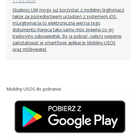
11-03-2020
Studenci UW mogą już korzystać z mobilnej legitymacji
także za pośrednictwem urządzeń z systemem iOS.
mLegitymacja to elektroniczna wersja tego
dokumentu mająca taką samą moc prawną co jej
tradycyjny odpowiednik. By ją pobrać, należy najpierw
zainstalować w smartfonie aplikacje Mobilny USOS
oraz mObywatel.
Mobilny USOS do pobrania: