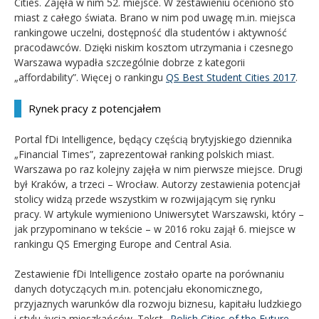
Cities. Zajęła w nim 52. miejsce. W zestawieniu oceniono sto
miast z całego świata. Brano w nim pod uwagę m.in. miejsca
rankingowe uczelni, dostępność dla studentów i aktywność
pracodawców. Dzięki niskim kosztom utrzymania i czesnego
Warszawa wypadła szczególnie dobrze z kategorii
„affordability”. Więcej o rankingu
QS Best Student Cities 2017
.
Rynek pracy z potencjałem
Portal fDi Intelligence, będący częścią brytyjskiego dziennika
„Financial Times”, zaprezentował ranking polskich miast.
Warszawa po raz kolejny zajęła w nim pierwsze miejsce. Drugi
był Kraków, a trzeci – Wrocław. Autorzy zestawienia potencjał
stolicy widzą przede wszystkim w rozwijającym się rynku
pracy. W artykule wymieniono Uniwersytet Warszawski, który –
jak przypominano w tekście – w 2016 roku zajął 6. miejsce w
rankingu QS Emerging Europe and Central Asia.
Zestawienie fDi Intelligence zostało oparte na porównaniu
danych dotyczących m.in. potencjału ekonomicznego,
przyjaznych warunków dla rozwoju biznesu, kapitału ludzkiego
i stylu życia mieszkańców. Tekst „
Polish Cities of the Future