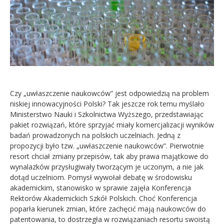
Kandydat
Absolwent
Czy „uwłaszczenie naukowców” jest odpowiedzią na problem
niskiej innowacyjności Polski? Tak jeszcze rok temu myślało
Ministerstwo Nauki i Szkolnictwa Wyższego, przedstawiając
pakiet rozwiązań, które sprzyjać miały komercjalizacji wyników
badań prowadzonych na polskich uczelniach. Jedną z
propozycji było tzw. „uwłaszczenie naukowców”. Pierwotnie
resort chciał zmiany przepisów, tak aby prawa majątkowe do
wynalazków przysługiwały tworzącym je uczonym, a nie jak
dotąd uczelniom. Pomysł wywołał debatę w środowisku
akademickim, stanowisko w sprawie zajęła Konferencja
Rektorów Akademickich Szkół Polskich. Choć Konferencja
poparła kierunek zmian, które zachęcić mają naukowców do
patentowania, to dostrzegła w rozwiązaniach resortu swoistą