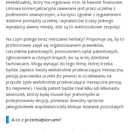
intelektualnej, który ma regulować m.in. te kwestie finansowe.
Umowa komercjalizacyjna zawierana jest przez uczelnię z
podmiotem zewnętrznym, a korzyści zgodnie z regulaminem
dzielone pomiędzy uczelnię i wynalazców (czasy jednego
wynalazcy dawno minęły, dziś są to wieloosobowe zespoły).
Na czym polega teraz mieszanie herbaty? Proponuje się, by to
profesorowie zajęli się organizowaniem prawników,
rzeczników patentowych, ponoszeniem opłat patentowych,
zgłoszeniami w różnych krajach, bo są w tej dziedzinie
fachowcami. Mogą wynająć do tego firmę, której trzeba
będzie zapłacić kwoty wielokrotnie przekraczające miesięczną
pensję pracownika uczelni (to pewne) w oczekiwaniu na
przyszłe zyski wielokrotnie przekraczające miesięczna pensję
(to niepewne). I każdy patent będzie miał kilku lub kilkunastu
właścicieli, którzy będą musieli być jednomyślni w
podejmowaniu decyzji, ponieważ dowolny sprzeciw
jakiegokolwiek współwłaściciela blokuje działanie pozostałych.
A co z przedsiębiorcami?