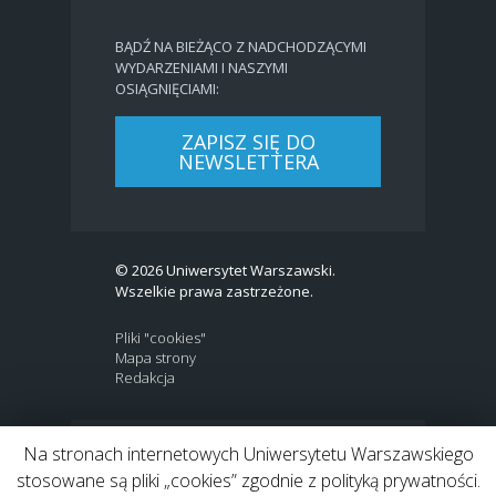
BĄDŹ NA BIEŻĄCO Z NADCHODZĄCYMI
WYDARZENIAMI I NASZYMI
OSIĄGNIĘCIAMI:
ZAPISZ SIĘ DO
NEWSLETTERA
© 2026 Uniwersytet Warszawski.
Wszelkie prawa zastrzeżone.
Pliki "cookies"
Mapa strony
Redakcja
Na stronach internetowych Uniwersytetu Warszawskiego
BIP
|
EN
stosowane są pliki „cookies” zgodnie z polityką prywatności.