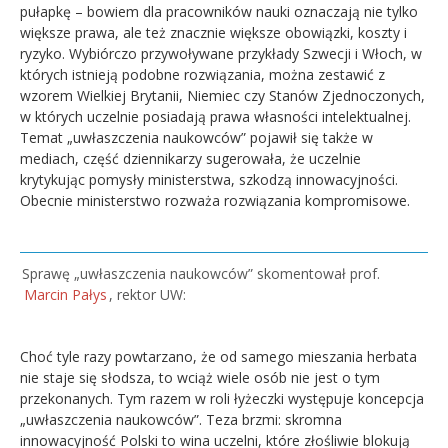
pułapkę – bowiem dla pracowników nauki oznaczają nie tylko
większe prawa, ale też znacznie większe obowiązki, koszty i
ryzyko. Wybiórczo przywoływane przykłady Szwecji i Włoch, w
których istnieją podobne rozwiązania, można zestawić z
wzorem Wielkiej Brytanii, Niemiec czy Stanów Zjednoczonych,
w których uczelnie posiadają prawa własności intelektualnej.
Temat „uwłaszczenia naukowców” pojawił się także w
mediach, część dziennikarzy sugerowała, że uczelnie
krytykując pomysły ministerstwa, szkodzą innowacyjności.
Obecnie ministerstwo rozważa rozwiązania kompromisowe.
Sprawę „uwłaszczenia naukowców” skomentował prof.
Marcin Pałys
, rektor UW:
Choć tyle razy powtarzano, że od samego mieszania herbata
nie staje się słodsza, to wciąż wiele osób nie jest o tym
przekonanych. Tym razem w roli łyżeczki występuje koncepcja
„uwłaszczenia naukowców”. Teza brzmi: skromna
innowacyjność Polski to wina uczelni, które złośliwie blokują