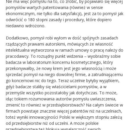
Nie ma więc pomysłu na to, co zrobić, by pojawiało się więcej
pomysłów wartych patentowania (również w sensie
ekonomicznym, nie tylko dla satysfakcji), jest za to pomysł jak
odwrócić o 180 stopni zasady i procedury, które dopiero
niedawno wdrożono.
Dodatkowo, pomysł robi wyłom w dość spójnych zasadach
rządzących prawami autorskimi, mówiących że własność
intelektualna wytworzona w ramach umowy o pracę należy do
pracodawcy. To rozsądny punkt widzenia – wyobraźmy sobie
badacza w laboratorium koncernu kosmetycznego, który
przekonywałby, że nowy krem jest jego własnością i może
sprzedać pomysł na niego dowolnej firmie, a zatrudniającemu
go koncernowi nic do tego. Teraz uczelnie byłyby wyjątkiem,
gdyż badacze staliby się właścicielami pomysłów, a w
przemyśle wszystko pozostałoby jak dotychczas. To może,
idąc tokiem rozumowania autorów pomysłu uwłaszczenia,
zmienić to również w przedsiębiorstwach? Na całym świecie w
firmach powstaje znacznie więcej patentów niż na uczelniach,
toteż wyniki innowacyjności Polski w większym stopniu zależą
od przedsiębiorstw niż od uczelni. A może polskie
przedsiębiorstwa też blokują wynalazczość swoich