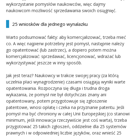
wykorzystanie pomysłów naukowców, więc dajmy
naukowcom możliwość sprzedawania swoich osiągnięć.
25 wniosków dla jednego wynalazku
Warto podsumować fakty: aby komercjalizować, trzeba mieć
co. A więc najpierw potrzebny jest pomysł, następnie należy
go opatentować (lub zastrzec), a dopiero potem można
komercjalizować: sprzedawać, licencjonować, wdrażać lub
wykorzystywać jeszcze w inny sposób.
Jak jest teraz? Naukowcy w trakcie swojej pracy (za którą
uczelnia płaci wynagrodzenie) czasami osiągają wyniki warte
opatentowania. Rozpoczyna się długa i trudna droga
wykazania, że pomysł nie był dotychczas znany ani
opatentowany, potem przygotowuje się zgłoszenie
patentowe, wnosi opłatę i czeka na przyznanie patentu. Jeśli
pomysł ma być chroniony w całej Unii Europejskiej (co stanowi
minimum, jeśli innowacja rzeczywiście jest coś warta), trzeba
przygotować 25 takich zgłoszeń, oddzielnie dla 25 systemów
prawnych i w odpowiedniej liczbie języków, oraz wnieść 25