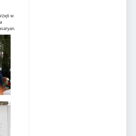
zięli w
ta
asaryan.