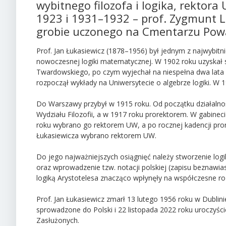
wybitnego filozofa i logika, rektor
1923 i 1931–1932 – prof. Zygmunt La
grobie uczonego na Cmentarzu Pow
Prof. Jan Łukasiewicz (1878–1956) był jednym z najwybit
nowoczesnej logiki matematycznej.
W 1902 roku uzyskał 
Twardowskiego, po czym wyjechał na niespełna dwa lata 
rozpoczął wykłady na Uniwersytecie o algebrze logiki. W
Do Warszawy przybył w 1915 roku. Od początku działalnoś
Wydziału Filozofii, a w 1917 roku prorektorem. W gabine
roku wybrano go rektorem UW, a po rocznej kadencji pror
Łukasiewicza wybrano rektorem UW.
Do jego najważniejszych osiągnięć należy stworzenie logi
oraz wprowadzenie tzw. notacji polskiej (zapisu beznawi
logiką Arystotelesa znacząco wpłynęły na współczesne rozu
Prof. Jan Łukasiewicz zmarł 13 lutego 1956 roku w Dublin
sprowadzone do Polski i 22 listopada 2022 roku uroczy
Zasłużonych.