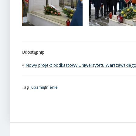
Udostępnij:
Nowy projekt podkastowy Uniwersytetu Warszawskieg
Tagi:
upamiętnienie