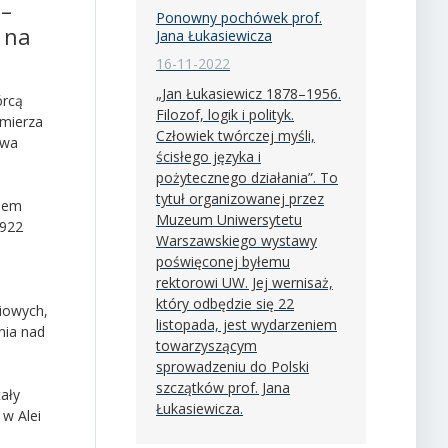
2–
Ponowny pochówek prof.
 na
Jana Łukasiewicza
16-11-2022
„Jan Łukasiewicz 1878–1956.
órcą
Filozof, logik i polityk.
imierza
Człowiek twórczej myśli,
owa
ścisłego języka i
pożytecznego działania”. To
tytuł organizowanej przez
anem
Muzeum Uniwersytetu
1922
Warszawskiego wystawy
poświęconej byłemu
rektorowi UW. Jej wernisaż,
który odbędzie się 22
ciowych,
listopada, jest wydarzeniem
nia nad
towarzyszącym
sprowadzeniu do Polski
szczątków prof. Jana
ały
Łukasiewicza.
w Alei