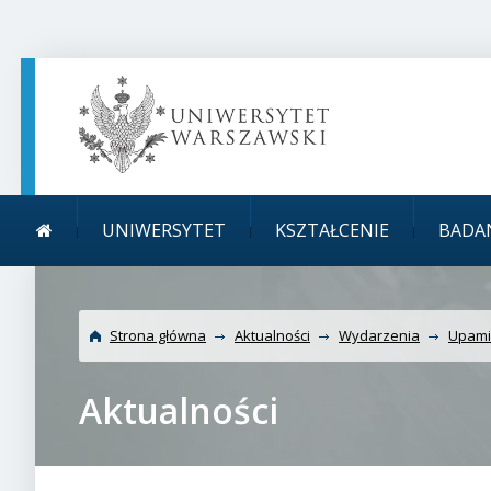
TREŚĆ STRONY
MENU GŁÓWNE
WYSZUKIWARKA
SOCIAL MEDIA
STOPKA STRONY
Menu główne
Uniwersytet Warszawski
UNIWERSYTET
KSZTAŁCENIE
BADA
Łukasiewicza
Strona główna
Aktualności
Wydarzenia
Upamię
Aktualności