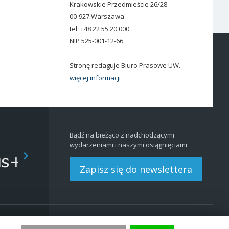
Krakowskie Przedmieście 26/28
00-927 Warszawa
tel. +48 22 55 20 000
NIP 525-001-12-66
Stronę redaguje Biuro Prasowe UW.
więcej informacji
Bądź na bieżąco z nadchodzącymi
wydarzeniami i naszymi osiągnięciami:
Zapisz się do newslettera
Redakcja
BIP
|
EN