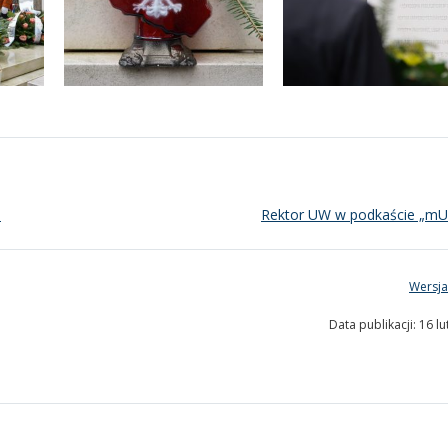
o
Rektor UW w podkaście „mUW
Wersja
Data publikacji: 16 l