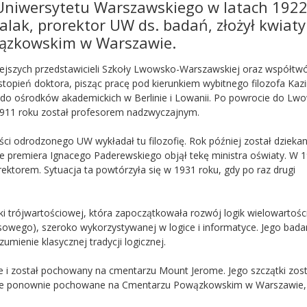
a Uniwersytetu Warszawskiego w latach 192
lak, prorektor UW ds. badań, złożył kwiaty
ązkowskim w Warszawie.
niejszych przedstawicieli Szkoły Lwowsko-Warszawskiej oraz współtw
stopień doktora, pisząc pracę pod kierunkiem wybitnego filozofa Kaz
do ośrodków akademickich w Berlinie i Lowanii. Po powrocie do Lw
 1911 roku został profesorem nadzwyczajnym.
ci odrodzonego UW wykładał tu filozofię. Rok później został dziek
cie premiera Ignacego Paderewskiego objął tekę ministra oświaty. W 
ektorem. Sytuacja ta powtórzyła się w 1931 roku, gdy po raz drugi
ki trójwartościowej, która zapoczątkowała rozwój logik wielowartoś
asowego), szeroko wykorzystywanej w logice i informatyce. Jego bada
mienie klasycznej tradycji logicznej.
ie i został pochowany na cmentarzu Mount Jerome. Jego szczątki zost
ście ponownie pochowane na Cmentarzu Powązkowskim w Warszawie, 