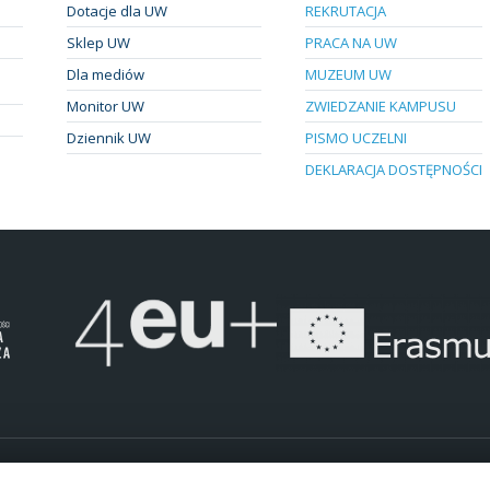
Dotacje dla UW
REKRUTACJA
Sklep UW
PRACA NA UW
Dla mediów
MUZEUM UW
Monitor UW
ZWIEDZANIE KAMPUSU
Dziennik UW
PISMO UCZELNI
DEKLARACJA DOSTĘPNOŚCI
.
Pliki "cookies"
Mapa strony