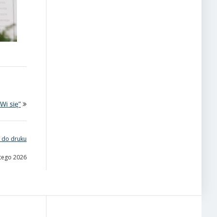
i się”
 do druku
utego 2026