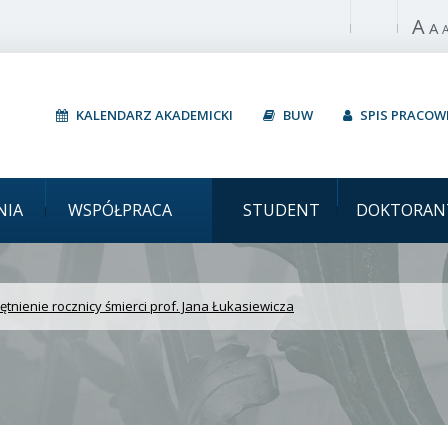
A
Włącz wysoki 
A
KALENDARZ AKADEMICKI
BUW
SPIS PRACO
 Upamiętnienie rocznicy 
NIA
WSPÓŁPRACA
STUDENT
DOKTORAN
tnienie rocznicy śmierci prof. Jana Łukasiewicza