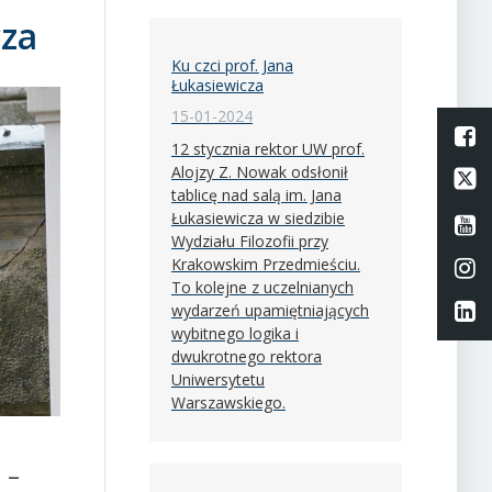
cza
Ku czci prof. Jana
Łukasiewicza
15-01-2024
L
12 stycznia rektor UW prof.
Alojzy Z. Nowak odsłonił
Li
tablicę nad salą im. Jana
Łukasiewicza w siedzibie
Li
Wydziału Filozofii przy
Krakowskim Przedmieściu.
Li
To kolejne z uczelnianych
Li
wydarzeń upamiętniających
wybitnego logika i
dwukrotnego rektora
Uniwersytetu
Warszawskiego.
 –