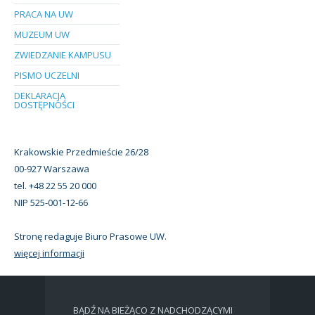
PRACA NA UW
MUZEUM UW
ZWIEDZANIE KAMPUSU
PISMO UCZELNI
DEKLARACJA
DOSTĘPNOŚCI
Krakowskie Przedmieście 26/28
00-927 Warszawa
tel. +48 22 55 20 000
NIP 525-001-12-66
Stronę redaguje Biuro Prasowe UW.
więcej informacji
BĄDŹ NA BIEŻĄCO Z NADCHODZĄCYMI