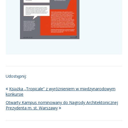
Udostępnij:
Książka „Tropicale” z wyróżnieniem w międzynarodowym
konkursie
Otwarty Kampus nominowany do Nagrody Architektonicznej
Prezydenta m. st. Warszawy