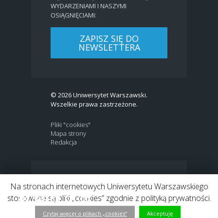
WYDARZENIAMI I NASZYMI
OSIĄGNIĘCIAMI:
ZAPISZ SIĘ DO
NEWSLETTERA
© 2026 Uniwersytet Warszawski.
Wszelkie prawa zastrzeżone.
Pliki "cookies"
Mapa strony
Redakcja
BIP
|
EN
Na stronach internetowych Uniwersytetu Warszawskiego
Link to Twitter profile
Link do profilu Facebook
Link do kanału Youtube
Link do profilu Instagram
Link do profilu LinkedIn
stosowane są pliki „cookies” zgodnie z polityką prywatności.
Czytaj więcej o plikach „cookies”
Akceptuję