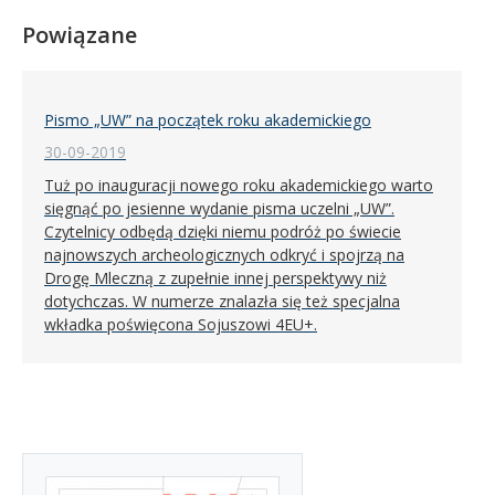
Powiązane
Pismo „UW” na początek roku akademickiego
30-09-2019
Tuż po inauguracji nowego roku akademickiego warto
sięgnąć po jesienne wydanie pisma uczelni „UW”.
Czytelnicy odbędą dzięki niemu podróż po świecie
najnowszych archeologicznych odkryć i spojrzą na
Drogę Mleczną z zupełnie innej perspektywy niż
dotychczas. W numerze znalazła się też specjalna
wkładka poświęcona Sojuszowi 4EU+.