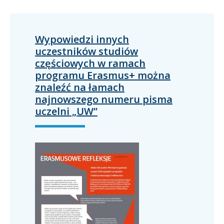
Wypowiedzi innych
uczestników studiów
częściowych w ramach
programu Erasmus+ można
znaleźć na łamach
najnowszego numeru pisma
uczelni „UW”