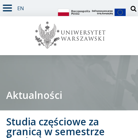
EN
TREŚĆ STRONY
MENU GŁÓWNE
WYSZUKIWARKA
SOCIAL MEDIA
STOPKA STRONY
Otw
Aktualności
Student
Studia częściowe za
Doktorant
granicą w semestrze
Pracownik