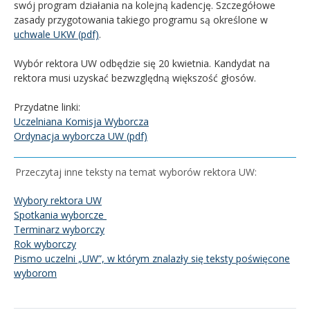
swój program działania na kolejną kadencję. Szczegółowe
zasady przygotowania takiego programu są określone w
uchwale UKW (pdf)
.
Wybór rektora UW odbędzie się 20 kwietnia. Kandydat na
rektora musi uzyskać bezwzględną większość głosów.
Przydatne linki:
Uczelniana Komisja Wyborcza
Ordynacja wyborcza UW (pdf)
Przeczytaj inne teksty na temat wyborów rektora UW:
Wybory rektora UW
Spotkania wyborcze
Terminarz wyborczy
Rok wyborczy
Pismo uczelni „UW”, w którym znalazły się teksty poświęcone
wyborom