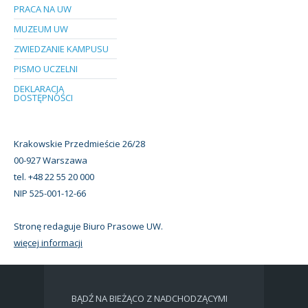
PRACA NA UW
MUZEUM UW
ZWIEDZANIE KAMPUSU
PISMO UCZELNI
DEKLARACJA
DOSTĘPNOŚCI
Krakowskie Przedmieście 26/28
00-927 Warszawa
tel. +48 22 55 20 000
NIP 525-001-12-66
Stronę redaguje Biuro Prasowe UW.
więcej informacji
BĄDŹ NA BIEŻĄCO Z NADCHODZĄCYMI