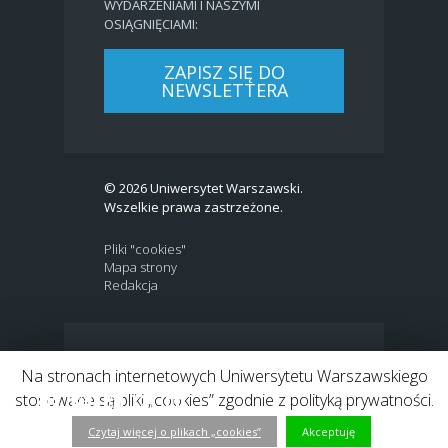
WYDARZENIAMI I NASZYMI
OSIĄGNIĘCIAMI:
ZAPISZ SIĘ DO
NEWSLETTERA
© 2026 Uniwersytet Warszawski.
Wszelkie prawa zastrzeżone.
Pliki "cookies"
Mapa strony
Redakcja
BIP
|
EN
Na stronach internetowych Uniwersytetu Warszawskiego
Link to Twitter profile
Link do profilu Facebook
Link do kanału Youtube
Link do profilu Instagram
Link do profilu LinkedIn
stosowane są pliki „cookies” zgodnie z polityką prywatności.
Czytaj więcej o plikach „cookies”
Akceptuję