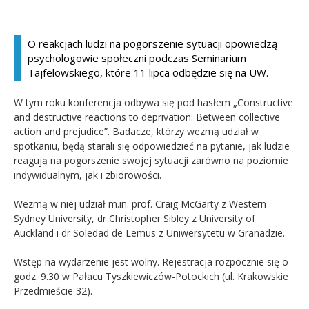
Kandydat
O reakcjach ludzi na pogorszenie sytuacji opowiedzą
psychologowie społeczni podczas Seminarium
Absolwent
Tajfelowskiego, które 11 lipca odbędzie się na UW.
W tym roku konferencja odbywa się pod hasłem „Constructive
and destructive reactions to deprivation: Between collective
action and prejudice”. Badacze, którzy wezmą udział w
spotkaniu, będą starali się odpowiedzieć na pytanie, jak ludzie
reagują na pogorszenie swojej sytuacji zarówno na poziomie
indywidualnym, jak i zbiorowości.
Wezmą w niej udział m.in. prof. Craig McGarty z Western
Sydney University, dr Christopher Sibley z University of
Auckland i dr Soledad de Lemus z Uniwersytetu w Granadzie.
Wstęp na wydarzenie jest wolny. Rejestracja rozpocznie się o
godz. 9.30 w Pałacu Tyszkiewiczów-Potockich (ul. Krakowskie
Przedmieście 32).