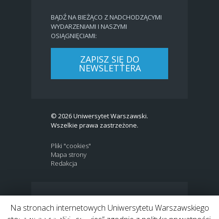
BĄDŹ NA BIEŻĄCO Z NADCHODZĄCYMI
WYDARZENIAMI I NASZYMI
OSIĄGNIĘCIAMI:
ZAPISZ SIĘ DO
NEWSLETTERA
© 2026 Uniwersytet Warszawski.
Wszelkie prawa zastrzeżone.
Pliki "cookies"
Mapa strony
Redakcja
BIP
|
EN
Na stronach internetowych Uniwersytetu Warszawskiego
Link to Twitter profile