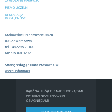
ZWIEDZANIE KAMPUSU
PISMO UCZELNI
DEKLARACJA
DOSTĘPNOŚCI
Krakowskie Przedmieście 26/28
00-927 Warszawa
tel. +48 22 55 20 000
NIP 525-001-12-66
Stronę redaguje Biuro Prasowe UW.
więcej informacji
BĄDŹ NA BIEŻĄCO Z NADCHODZĄCYMI
WYDARZENIAMI I NASZYMI
OSIĄGNIĘCIAMI: