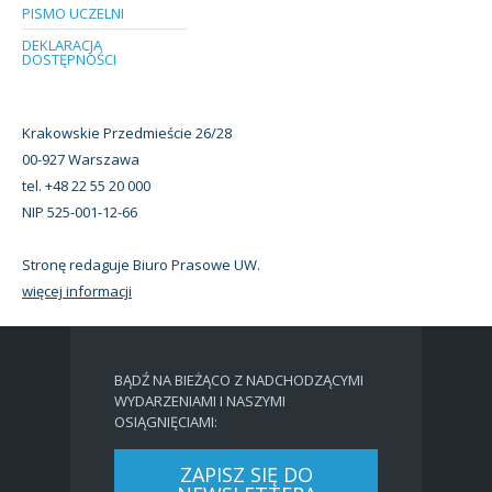
PISMO UCZELNI
DEKLARACJA
DOSTĘPNOŚCI
Krakowskie Przedmieście 26/28
00-927 Warszawa
tel. +48 22 55 20 000
NIP 525-001-12-66
Stronę redaguje Biuro Prasowe UW.
więcej informacji
BĄDŹ NA BIEŻĄCO Z NADCHODZĄCYMI
WYDARZENIAMI I NASZYMI
OSIĄGNIĘCIAMI:
ZAPISZ SIĘ DO