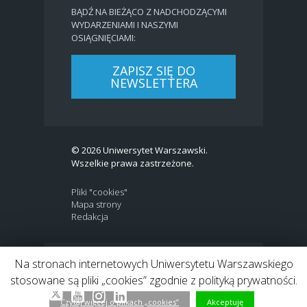
BĄDŹ NA BIEŻĄCO Z NADCHODZĄCYMI
WYDARZENIAMI I NASZYMI
OSIĄGNIĘCIAMI:
ZAPISZ SIĘ DO
NEWSLETTERA
© 2026 Uniwersytet Warszawski.
Wszelkie prawa zastrzeżone.
Pliki "cookies"
Mapa strony
Redakcja
Na stronach internetowych Uniwersytetu Warszawskiego
BIP
|
EN
stosowane są pliki „cookies” zgodnie z polityką prywatności.
Link to Twitter profile
Link do profilu Facebook
Link do kanału Youtube
Link do profilu Instagram
Link do profilu LinkedIn
Czytaj więcej o plikach „cookies”
Akceptuję