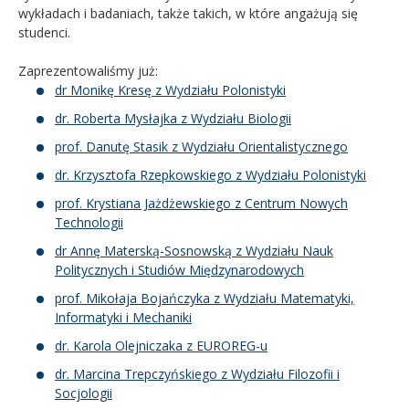
wykładach i badaniach, także takich, w które angażują się
studenci.
Zaprezentowaliśmy już:
dr Monikę Kresę z Wydziału Polonistyki
dr. Roberta Mysłajka z Wydziału Biologii
prof. Danutę Stasik z Wydziału Orientalistycznego
dr. Krzysztofa Rzepkowskiego z Wydziału Polonistyki
prof. Krystiana Jażdżewskiego z Centrum Nowych
Technologii
dr Annę Materską-Sosnowską z Wydziału Nauk
Politycznych i Studiów Międzynarodowych
prof. Mikołaja Bojańczyka z Wydziału Matematyki,
Informatyki i Mechaniki
dr. Karola Olejniczaka z EUROREG-u
dr. Marcina Trepczyńskiego z Wydziału Filozofii i
Socjologii