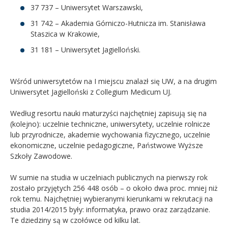
37 737 – Uniwersytet Warszawski,
31 742 – Akademia Górniczo-Hutnicza im. Stanisława
Staszica w Krakowie,
31 181 – Uniwersytet Jagielloński.
Wśród uniwersytetów na I miejscu znalazł się UW, a na drugim
Uniwersytet Jagielloński z Collegium Medicum UJ.
Według resortu nauki maturzyści najchętniej zapisują się na
(kolejno): uczelnie techniczne, uniwersytety, uczelnie rolnicze
lub przyrodnicze, akademie wychowania fizycznego, uczelnie
ekonomiczne, uczelnie pedagogiczne, Państwowe Wyższe
Szkoły Zawodowe.
W sumie na studia w uczelniach publicznych na pierwszy rok
zostało przyjętych 256 448 osób – o około dwa proc. mniej niż
rok temu. Najchętniej wybieranymi kierunkami w rekrutacji na
studia 2014/2015 były: informatyka, prawo oraz zarządzanie.
Te dziedziny są w czołówce od kilku lat.