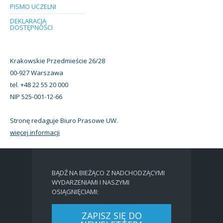
PISMO UCZELNI
DEKLARACJA
DOSTĘPNOŚCI
Krakowskie Przedmieście 26/28
00-927 Warszawa
tel. +48 22 55 20 000
NIP 525-001-12-66
Stronę redaguje Biuro Prasowe UW.
więcej informacji
BĄDŹ NA BIEŻĄCO Z NADCHODZĄCYMI
WYDARZENIAMI I NASZYMI
OSIĄGNIĘCIAMI:
ZAPISZ SIĘ DO