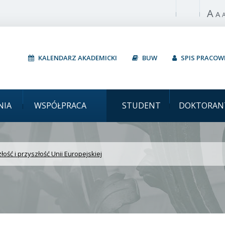
A
Włącz wysoki 
A
KALENDARZ AKADEMICKI
BUW
SPIS PRACO
awski Przeszłość i przysz
NIA
WSPÓŁPRACA
STUDENT
DOKTORAN
łość i przyszłość Unii Europejskiej