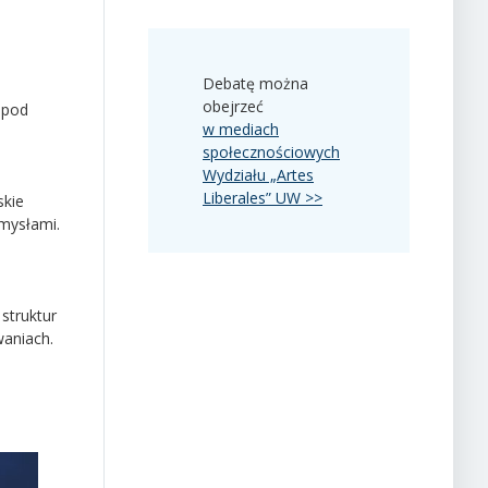
Debatę można
obejrzeć
 pod
w mediach
społecznościowych
Wydziału „Artes
Liberales” UW >>
skie
omysłami.
 struktur
waniach.
s