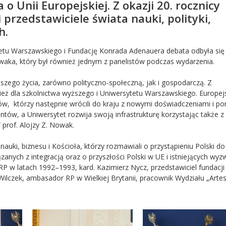
 Unii Europejskiej. Z okazji 20. rocznicy
przedstawiciele świata nauki, polityki,
h.
tetu Warszawskiego i Fundację Konrada Adenauera debata odbyła się
aka, który był również jednym z panelistów podczas wydarzenia.
aszego życia, zarówno polityczno-społeczną, jak i gospodarczą. Z
ież dla szkolnictwa wyższego i Uniwersytetu Warszawskiego. Europej
ów, którzy następnie wrócili do kraju z nowymi doświadczeniami i p
ów, a Uniwersytet rozwija swoją infrastrukturę korzystając także z
prof. Alojzy Z. Nowak.
 nauki, biznesu i Kościoła, którzy rozmawiali o przystąpieniu Polski do
anych z integracją oraz o przyszłości Polski w UE i istniejących wyz
P w latach 1992–1993, kard. Kazimierz Nycz, przedstawiciel fundacji
ilczek, ambasador RP w Wielkiej Brytanii, pracownik Wydziału „Arte