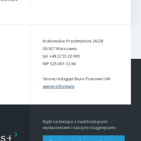
Krakowskie Przedmieście 26/28
00-927 Warszawa
tel. +48 22 55 20 000
NIP 525-001-12-66
Stronę redaguje Biuro Prasowe UW.
więcej informacji
Bądź na bieżąco z nadchodzącymi
wydarzeniami i naszymi osiągnięciami: