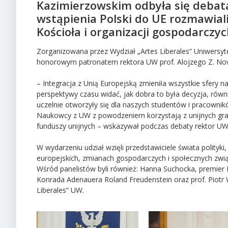
Kazimierzowskim odbyła się debata o
wstąpienia Polski do UE rozmawiali 
Kościoła i organizacji gospodarczyc
Zorganizowana przez Wydział „Artes Liberales” Uniwersy
honorowym patronatem rektora UW prof. Alojzego Z. Now
– Integracja z Unią Europejską zmieniła wszystkie sfery n
perspektywy czasu widać, jak dobra to była decyzja, równ
uczelnie otworzyły się dla naszych studentów i pracownik
Naukowcy z UW z powodzeniem korzystają z unijnych grant
funduszy unijnych – wskazywał podczas debaty rektor UW 
W wydarzeniu udział wzięli przedstawiciele świata polityki,
europejskich, zmianach gospodarczych i społecznych związ
Wśród panelistów byli również: Hanna Suchocka, premier R
Konrada Adenauera Roland Freudenstein oraz prof. Piotr W
Liberales” UW.