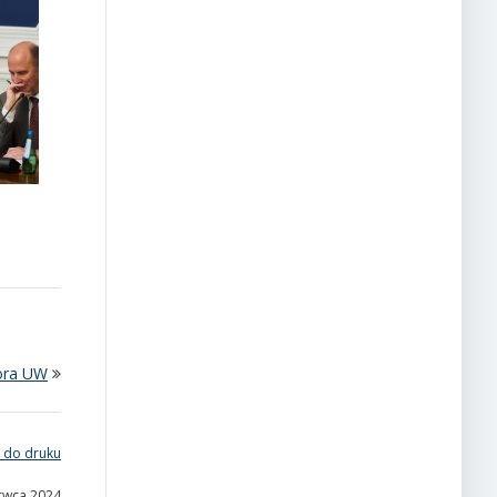
tora UW
 do druku
erwca 2024