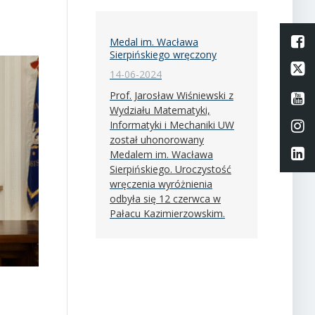
L
Medal im. Wacława
Sierpińskiego wręczony
Li
14-06-2024
Prof. Jarosław Wiśniewski z
Li
Wydziału Matematyki,
Li
Informatyki i Mechaniki UW
został uhonorowany
Li
Medalem im. Wacława
Sierpińskiego. Uroczystość
wręczenia wyróżnienia
odbyła się 12 czerwca w
Pałacu Kazimierzowskim.