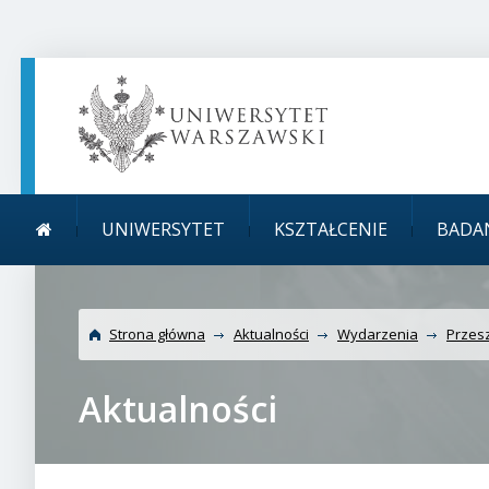
TREŚĆ STRONY
MENU GŁÓWNE
WYSZUKIWARKA
SOCIAL MEDIA
STOPKA STRONY
Menu główne
Uniwersytet Warsz
UNIWERSYTET
KSZTAŁCENIE
BADA
Strona główna
Aktualności
Wydarzenia
Przesz
Aktualności