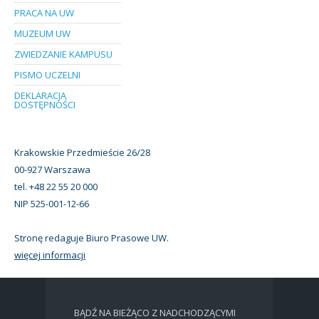
PRACA NA UW
MUZEUM UW
ZWIEDZANIE KAMPUSU
PISMO UCZELNI
DEKLARACJA
DOSTĘPNOŚCI
Krakowskie Przedmieście 26/28
00-927 Warszawa
tel. +48 22 55 20 000
NIP 525-001-12-66
Stronę redaguje Biuro Prasowe UW.
więcej informacji
BĄDŹ NA BIEŻĄCO Z NADCHODZĄCYMI