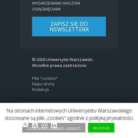
WYDARZENIAMI I NASZYMI
OSIĄGNIĘCIAMI:
ZAPISZ SIĘ DO
NEWSLETTERA
© 2026 Uniwersytet Warszawski.
Wszelkie prawa zastrzeżone.
Pliki "cookies"
Mapa strony
Redakcja
Na stronach internetowych Uniwersytetu Warszawskiego
BIP
|
EN
stosowane są pliki „cookies” zgodnie z polityką prywatności.
Link to Twitter profile
Link do profilu Facebook
Link do kanału Youtube
Link do profilu Instagram
Link do profilu LinkedIn
Czytaj więcej o plikach „cookies”
Akceptuję