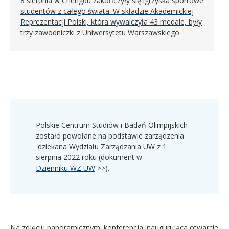
8 sierpnia w Chengdu zakończyły się igrzyska sportowe
studentów z całego świata. W składzie Akademickiej
Reprezentacji Polski, która wywalczyła 43 medale, były
trzy zawodniczki z Uniwersytetu Warszawskiego.
Polskie Centrum Studiów i Badań Olimpijskich
zostało powołane na podstawie zarządzenia
dziekana Wydziału Zarządzania UW z 1
sierpnia 2022 roku (dokument w
Dzienniku WZ UW
>>).
Na zdjęciu panoramicznym: konferencja inaugurująca otwarcie