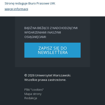
Stronę redaguje Biuro Prasowe UW.
więcej informacji
BĄDŹ NA BIEŻĄCO Z NADCHODZĄCYMI
WYDARZENIAMI I NASZYMI
OSIĄGNIĘCIAMI:
ZAPISZ SIĘ DO
NEWSLETTERA
© 2026 Uniwersytet Warszawski.
Wszelkie prawa zastrzeżone.
Pliki "cookies"
Mapa strony
Redakcja