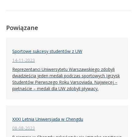
Powiązane
Sportowe sukcesy studentów z UW
14-11-2023
Reprezentanci Uniwersytetu Warszawskiego zdobyli
dwadzieścia jeden medali podczas sportowych Igrzysk
Studentów Pierwszego Roku Varsoviada. Najwięcej –
piętnaście – medali dla UW zdobyli pływacy.
XXXI Letnia Uniwersjada w Chengdu
08-08-2023