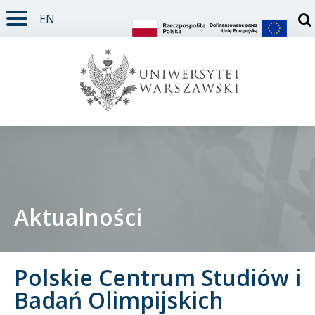
EN
TREŚĆ STRONY
MENU GŁÓWNE
WYSZUKIWARKA
SOCIAL MEDIA
STOPKA STRONY
Otw
Aktualności
Student
Polskie Centrum Studiów i
Doktorant
Badań Olimpijskich
Pracownik