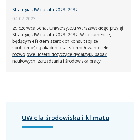
Strategia UW na lata 2023–2032
04-07-2023
29 czerwca Senat Uniwersytetu Warszawskiego przyjął
Strategię UW na lata 2023–2032. W dokumencie,
będącym efektem szerokich konsultacji ze
społecznością akademicką, sformułowano cele
rozwojowe uczelni dotyczące dydaktyki, badań
naukowych, zarządzania i środowiska pracy.
UW dla środowiska i klimatu