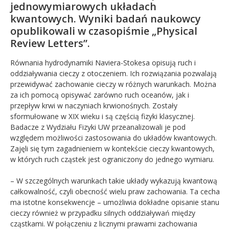
jednowymiarowych układach
kwantowych. Wyniki badań naukowcy
opublikowali w czasopiśmie „Physical
Review Letters”.
Równania hydrodynamiki Naviera-Stokesa opisują ruch i
oddziaływania cieczy z otoczeniem. Ich rozwiązania pozwalają
przewidywać zachowanie cieczy w różnych warunkach. Można
za ich pomocą opisywać zarówno ruch oceanów, jak i
przepływ krwi w naczyniach krwionośnych. Zostały
sformułowane w XIX wieku i są częścią fizyki klasycznej.
Badacze z Wydziału Fizyki UW przeanalizowali je pod
względem możliwości zastosowania do układów kwantowych.
Zajęli się tym zagadnieniem w kontekście cieczy kwantowych,
w których ruch cząstek jest ograniczony do jednego wymiaru.
– W szczególnych warunkach takie układy wykazują kwantową
całkowalność, czyli obecność wielu praw zachowania. Ta cecha
ma istotne konsekwencje – umożliwia dokładne opisanie stanu
cieczy również w przypadku silnych oddziaływań między
cząstkami. W połączeniu z licznymi prawami zachowania