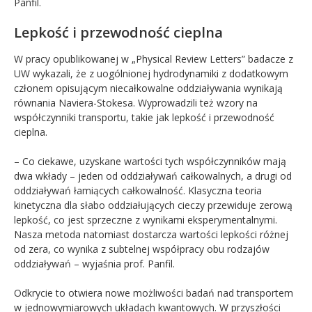
Panfil.
Lepkość i przewodność cieplna
W pracy opublikowanej w „Physical Review Letters” badacze z
UW wykazali, że z uogólnionej hydrodynamiki z dodatkowym
członem opisującym niecałkowalne oddziaływania wynikają
równania Naviera-Stokesa. Wyprowadzili też wzory na
współczynniki transportu, takie jak lepkość i przewodność
cieplna.
– Co ciekawe, uzyskane wartości tych współczynników mają
dwa wkłady – jeden od oddziaływań całkowalnych, a drugi od
oddziaływań łamiących całkowalność. Klasyczna teoria
kinetyczna dla słabo oddziałujących cieczy przewiduje zerową
lepkość, co jest sprzeczne z wynikami eksperymentalnymi.
Nasza metoda natomiast dostarcza wartości lepkości różnej
od zera, co wynika z subtelnej współpracy obu rodzajów
oddziaływań – wyjaśnia prof. Panfil.
Odkrycie to otwiera nowe możliwości badań nad transportem
w jednowymiarowych układach kwantowych. W przyszłości