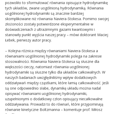
pozwoliło to sformułować równania opisujące hydrodynamikę
tych układów, zwane uogólnioną hydrodynamiką. Równania
uogólnionej hydrodynamiki są znacznie bardziej
skomplikowane niż równania Naviera-Stokesa. Pomimo swojej
złożoności zostały potwierdzone eksperymentalnie w
doświadczeniach z ultrazimnymi gazami kwantowymi i
stanowiły punkt wyjścia naszej pracy – mówi doktorant Maciej
Łebek, pierwszy autor pracy.
– Kolejna różnica między równaniami Naviera-Stokesa a
równaniami uogólnionej hydrodynamiki polega na zakresie
stosowalności. Równania Naviera-Stokesa są słuszne dla
większości cieczy, natomiast równania uogólnionej
hydrodynamiki są słuszne tylko dla układów całkowalnych. W
naszych badaniach uwzględniliśmy wpływ dodatkowych
oddziaływań między cząstkami, które łamią całkowalność. Jeśli
są one odpowiednio słabe, dynamikę układu można nadal
opisywać równaniami uogólnionej hydrodynamiki,
uzupełnionymi o dodatkowy człon opisujący niecałkowalne
oddziaływania. Prowadzi to do równań, które przypominają
równanie kinetyczne Boltzmanna – komentuje prof. Miłosz