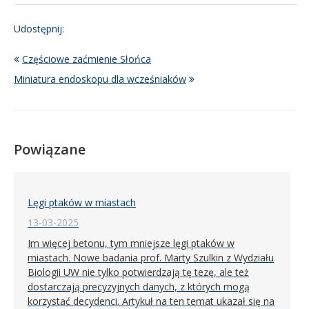
Udostępnij:
Częściowe zaćmienie Słońca
Miniatura endoskopu dla wcześniaków
Powiązane
Lęgi ptaków w miastach
13-03-2025
Im więcej betonu, tym mniejsze lęgi ptaków w
miastach. Nowe badania prof. Marty Szulkin z Wydziału
Biologii UW nie tylko potwierdzają tę tezę, ale też
dostarczają precyzyjnych danych, z których mogą
korzystać decydenci. Artykuł na ten temat ukazał się na