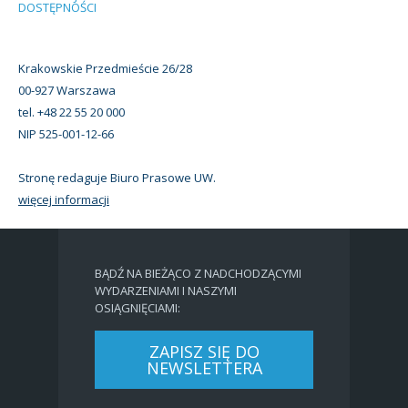
DOSTĘPNOŚCI
Krakowskie Przedmieście 26/28
00-927 Warszawa
tel. +48 22 55 20 000
NIP 525-001-12-66
Stronę redaguje Biuro Prasowe UW.
więcej informacji
BĄDŹ NA BIEŻĄCO Z NADCHODZĄCYMI
WYDARZENIAMI I NASZYMI
OSIĄGNIĘCIAMI:
ZAPISZ SIĘ DO
NEWSLETTERA