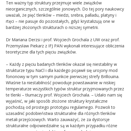
Ten ważny typ struktury przejmuje wiele związków
nieorganicznych, szczególnie jonowych. Do tej pory naukowcy
uważali, że pięć tlenków – miedzi, srebra, palladu, platyny i
rtęci – nie pasuje do pozostałych, gdyż krystalizują one w
bardziej złożonych strukturach o niższej symetrii.
Dr Mariana Derzsi i prof. Wojciech Grochala z UW oraz prof.
Przemysław Piekarz z IFJ PAN wykonali interesujące obliczenia
teoretyczne dla tych pięciu związków.
– Każdy z pięciu badanych tlenków okazał się niestabilny w
strukturze typu NaCl i dla każdego pojawił się urojony mod
fononowy w tym samym punkcie pierwszej strefy Brillouina.
Właśnie ta niestabilność powoduje powstawanie w niskiej
temperaturze wszystkich typów struktur przyjmowanych przez
te tlenki – tłumaczy prof. Wojciech Grochala. – Udało nam się
wyjaśnić, w jaki sposób złożone struktury krystaliczne
pochodzą od prostego prototypu regularnego. Pozwoli to
uzasadnić podobieństwa strukturalne dla różnych tlenków
metali przejściowych. Warto zauważyć, że za dystorsje
strukturalne odpowiedzialne są w każdym przypadku różne