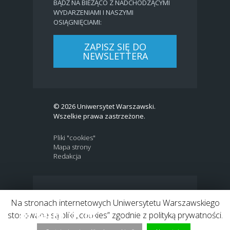
BĄDŹ NA BIEŻĄCO Z NADCHODZĄCYMI
WYDARZENIAMI I NASZYMI
OSIĄGNIĘCIAMI:
ZAPISZ SIĘ DO
NEWSLETTERA
© 2026 Uniwersytet Warszawski.
Wszelkie prawa zastrzeżone.
Pliki "cookies"
Mapa strony
Redakcja
BIP
|
EN
Na stronach internetowych Uniwersytetu Warszawskiego
Link to Twitter profile
Link do profilu Facebook
Link do kanału Youtube
Link do profilu Instagram
Link do profilu LinkedIn
stosowane są pliki „cookies” zgodnie z polityką prywatności.