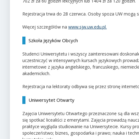
702 zł za 60 godzin lekcyjnych lub 1404 zł za 120 godzin.
Rejestracja trwa do 28 czerwca. Osoby spoza UW mogą się 
Więcej szczegółów na
www.sjw.uw.edu.pl.
Szkoła Języków Obcych
Studenci Uniwersytetu i wszyscy zainteresowani doskonal
uczestniczyć w intensywnych kursach językowych prowadz
internetowe z języka angielskiego, francuskiego, niemiec
akademickich.
Rejestracja na lektoraty odbywa się przez stronę interne
Uniwersytet Otwarty
Zajęcia Uniwersytetu Otwartego przeznaczone są dla wszy
się spotkać licealiści z emerytami. Zajęcia prowadzą nauc
praktyce wygląda studiowanie na Uniwersytecie. Kursy prowa
społeczeństwo; biznes, gospodarka i prawo; nauka i tech