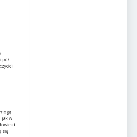
e
 pół-
zycieli
i mogą
, jak w
łowiek i
 się