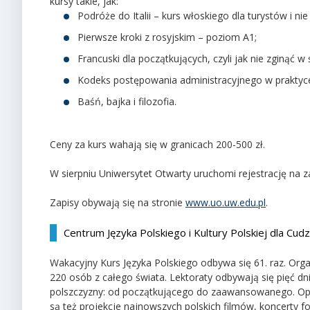
kursy takie, jak:
Podróże do Italii – kurs włoskiego dla turystów i ni
Pierwsze kroki z rosyjskim – poziom A1;
Francuski dla początkujących, czyli jak nie zginąć w 
Kodeks postępowania administracyjnego w praktyc
Baśń, bajka i filozofia.
Ceny za kurs wahają się w granicach 200-500 zł.
W sierpniu Uniwersytet Otwarty uruchomi rejestrację na za
Zapisy obywają się na stronie
www.uo.uw.edu.pl
.
Centrum Języka Polskiego i Kultury Polskiej dla Cu
Wakacyjny Kurs Języka Polskiego odbywa się 61. raz. Organ
220 osób z całego świata. Lektoraty odbywają się pięć d
polszczyzny: od początkującego do zaawansowanego. Opróc
są też projekcje najnowszych polskich filmów, koncerty 