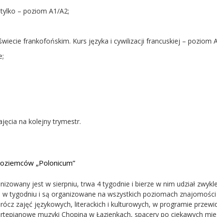
e tylko – poziom A1/A2;
świecie frankofońskim. Kurs języka i cywilizacji francuskiej – poziom 
e;
jęcia na kolejny trymestr.
dzoziemców „Polonicum”
izowany jest w sierpniu, trwa 4 tygodnie i bierze w nim udział zwykl
ni w tygodniu i są organizowane na wszystkich poziomach znajomości
z zajęć językowych, literackich i kulturowych, w programie przewi
fortepianowe muzyki Chopina w Łazienkach, spacery po ciekawych mie