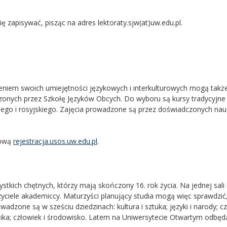
zapisywać, pisząc na adres lektoraty.sjw(at)uw.edu.pl.
eniem swoich umiejętności językowych i interkulturowych mogą takż
onych przez Szkołę Języków Obcych. Do wyboru są kursy tradycyjne i
kiego i rosyjskiego. Zajęcia prowadzone są przez doświadczonych nauc
tową
rejestracja.usos.uw.edu.pl
.
stkich chętnych, którzy mają skończony 16. rok życia. Na jednej sal
zyciele akademiccy. Maturzyści planujący studia mogą więc sprawdzić
dzone są w sześciu dziedzinach: kultura i sztuka; języki i narody; cz
nika; człowiek i środowisko. Latem na Uniwersytecie Otwartym odbędą