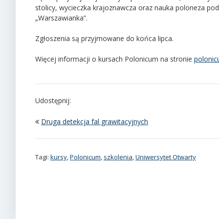
stolicy, wycieczka krajoznawcza oraz nauka poloneza pod
„Warszawianka”.
Zgłoszenia są przyjmowane do końca lipca.
Więcej informacji o kursach Polonicum na stronie
polonic
Udostępnij:
Druga detekcja fal grawitacyjnych
Tagi:
kursy
,
Polonicum
,
szkolenia
,
Uniwersytet Otwarty