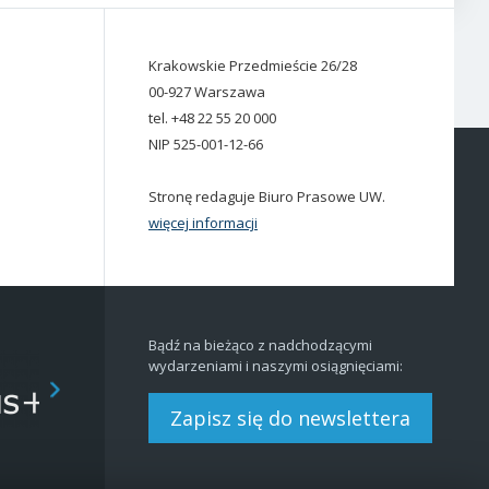
Krakowskie Przedmieście 26/28
00-927 Warszawa
tel. +48 22 55 20 000
NIP 525-001-12-66
Stronę redaguje Biuro Prasowe UW.
więcej informacji
Bądź na bieżąco z nadchodzącymi
wydarzeniami i naszymi osiągnięciami:
Zapisz się do newslettera