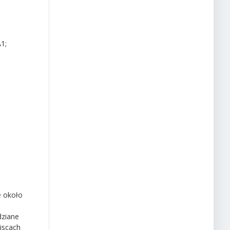
A1;
e około
dziane
jscach