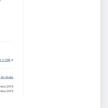
e z UW
 do druku
erwca 2016
erwca 2016