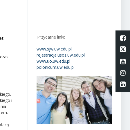
Przydatne linki:
L
et
Li
www.sjw.uw.edu.pl
rejestracja.usos.uw.edu.pl
 czas
Li
www.uo.uw.edu.pl
polonicum.uw.edu.pl
Li
Li
kiego,
kiego i
enia
tem.
płacą