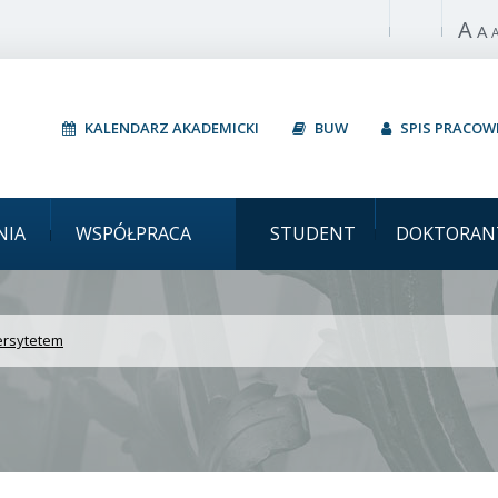
A
Włącz wysoki 
A
KALENDARZ AKADEMICKI
BUW
SPIS PRACO
Uniwersytet Warszawski
NIA
WSPÓŁPRACA
STUDENT
DOKTORAN
ersytetem