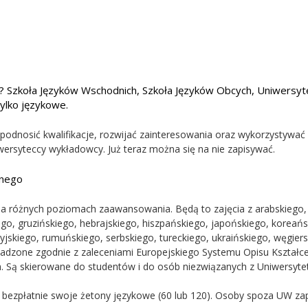
 Szkoła Języków Wschodnich, Szkoła Języków Obcych, Uniwersyt
tylko językowe.
dnosić kwalifikacje, rozwijać zainteresowania oraz wykorzystywać
wersyteccy wykładowcy. Już teraz można się na nie zapisywać.
znego
na różnych poziomach zaawansowania. Będą to zajęcia z arabskiego,
ego, gruzińskiego, hebrajskiego, hiszpańskiego, japońskiego, koreańs
yjskiego, rumuńskiego, serbskiego, tureckiego, ukraińskiego, węgiers
adzone zgodnie z zaleceniami Europejskiego Systemu Opisu Kształc
h. Są skierowane do studentów i do osób niezwiązanych z Uniwersyte
bezpłatnie swoje żetony językowe (60 lub 120). Osoby spoza UW za