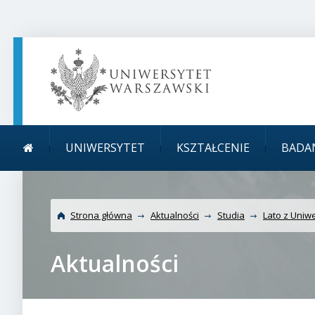
TREŚĆ STRONY
MENU GŁÓWNE
WYSZUKIWARKA
SOCIAL MEDIA
STOPKA STRONY
Menu główne
UNIWERSYTET
KSZTAŁCENIE
BADA
Strona główna
Aktualności
Studia
Lato z Uniw
Aktualności