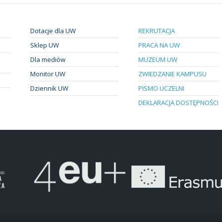
Dotacje dla UW
REKRUTACJA
Sklep UW
PRACA NA UW
Dla mediów
MUZEUM UW
Monitor UW
ZWIEDZANIE KAMPUSU
Dziennik UW
PISMO UCZELNI
DEKLARACJA DOSTĘPNOŚCI