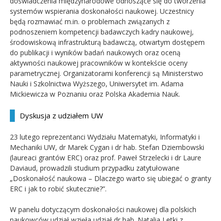
doświadczenia międzynarodowe odnoszące się do tworzenia
systemów wspierania doskonałości naukowej. Uczestnicy
będą rozmawiać m.in. o problemach związanych z
podnoszeniem kompetencji badawczych kadry naukowej,
środowiskową infrastrukturą badawczą, otwartym dostępem
do publikacji i wyników badań naukowych oraz oceną
aktywności naukowej pracowników w kontekście oceny
parametrycznej. Organizatorami konferencji są Ministerstwo
Nauki i Szkolnictwa Wyższego, Uniwersytet im. Adama
Mickiewicza w Poznaniu oraz Polska Akademia Nauk.
Dyskusja z udziałem UW
23 lutego reprezentanci Wydziału Matematyki, Informatyki i
Mechaniki UW, dr Marek Cygan i dr hab. Stefan Dziembowski
(laureaci grantów ERC) oraz prof. Paweł Strzelecki i dr Laure
Daviaud, prowadzili studium przypadku zatytułowane
„Doskonałość naukowa – Dlaczego warto się ubiegać o granty
ERC i jak to robić skutecznie?”.
W panelu dotyczącym doskonałości naukowej dla polskich
naukowców udział wzięła udział dr hab. Natalia Letki z