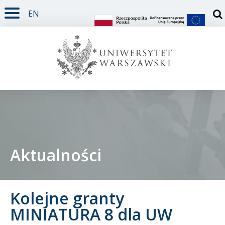
EN
TREŚĆ STRONY
MENU GŁÓWNE
WYSZUKIWARKA
SOCIAL MEDIA
STOPKA STRONY
Otw
Aktualności
Student
Kolejne granty
Doktorant
MINIATURA 8 dla UW
Pracownik