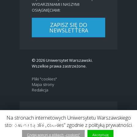
WYDARZENIAMI I NASZYMI
OSIĄGNIĘCIAMI:
ZAPISZ SIĘ DO
NEWSLETTERA
© 2026 Uniwersytet Warszawski.
Wszelkie prawa zastrzeżone.
Pliki "cookies"
Mapa strony
Redakcja
BIP
|
EN
Na stronach internetowych Uniwersytetu Warszawskiego
Link to Twitter profile
Link do profilu Facebook
Link do kanału Youtube
Link do profilu Instagram
Link do profilu LinkedIn
stosowane są pliki „cookies” zgodnie z polityką prywatności.
Czytaj więcej o plikach „cookies”
Akceptuję