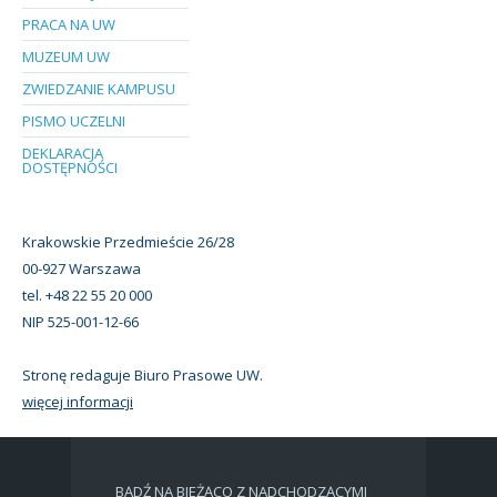
PRACA NA UW
MUZEUM UW
ZWIEDZANIE KAMPUSU
PISMO UCZELNI
DEKLARACJA
DOSTĘPNOŚCI
Krakowskie Przedmieście 26/28
00-927 Warszawa
tel. +48 22 55 20 000
NIP 525-001-12-66
Stronę redaguje Biuro Prasowe UW.
więcej informacji
BĄDŹ NA BIEŻĄCO Z NADCHODZĄCYMI