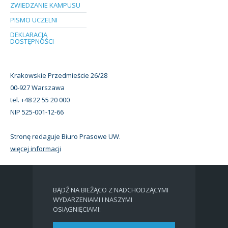
ZWIEDZANIE KAMPUSU
PISMO UCZELNI
DEKLARACJA
DOSTĘPNOŚCI
Krakowskie Przedmieście 26/28
00-927 Warszawa
tel. +48 22 55 20 000
NIP 525-001-12-66
Stronę redaguje Biuro Prasowe UW.
więcej informacji
BĄDŹ NA BIEŻĄCO Z NADCHODZĄCYMI
WYDARZENIAMI I NASZYMI
OSIĄGNIĘCIAMI: