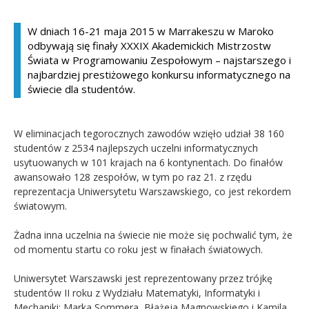
Kandydat
W dniach 16-21 maja 2015 w Marrakeszu w Maroko
odbywają się finały XXXIX Akademickich Mistrzostw
Absolwent
Świata w Programowaniu Zespołowym – najstarszego i
najbardziej prestiżowego konkursu informatycznego na
świecie dla studentów.
W eliminacjach tegorocznych zawodów wzięło udział 38 160
studentów z 2534 najlepszych uczelni informatycznych
usytuowanych w 101 krajach na 6 kontynentach. Do finałów
awansowało 128 zespołów, w tym po raz 21. z rzędu
reprezentacja Uniwersytetu Warszawskiego, co jest rekordem
światowym.
Żadna inna uczelnia na świecie nie może się pochwalić tym, że
od momentu startu co roku jest w finałach światowych.
Uniwersytet Warszawski jest reprezentowany przez trójkę
studentów II roku z Wydziału Matematyki, Informatyki i
Mechaniki: Marka Sommera, Błażeja Magnowskiego i Kamila